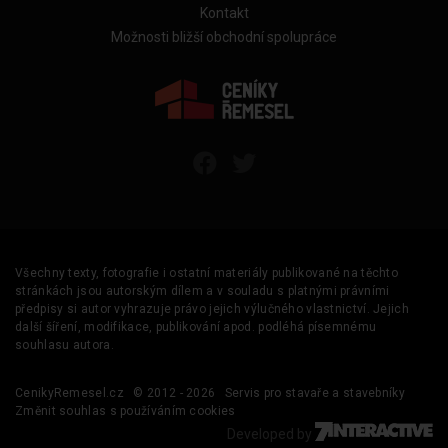
Kontakt
Možnosti bližší obchodní spolupráce
Všechny texty, fotografie i ostatní materiály publikované na těchto
stránkách jsou autorským dílem a v souladu s platnými právními
předpisy si autor vyhrazuje právo jejich výlučného vlastnictví. Jejich
další šíření, modifikace, publikování apod. podléhá písemnému
souhlasu autora.
CenikyRemesel.cz
© 2012 - 2026
Servis pro stavaře a stavebníky
Změnit souhlas s používáním cookies
Developed by