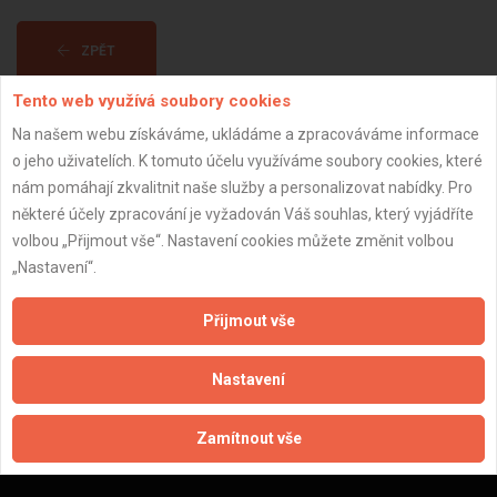
ZPĚT
Tento web využívá soubory cookies
Aktualizováno z portálu ARES dne 01.01.2024 21:15:09
Na našem webu získáváme, ukládáme a zpracováváme informace
o jeho uživatelích. K tomuto účelu využíváme soubory cookies, které
nám pomáhají zkvalitnit naše služby a personalizovat nabídky. Pro
některé účely zpracování je vyžadován Váš souhlas, který vyjádříte
volbou „Přijmout vše“. Nastavení cookies můžete změnit volbou
Důležité informace
„Nastavení“.
Naše firmy a řemeslníci
Přijmout vše
Zpracování a ochrana osobních údajů
Zásady pro používání souborů cookie
Nastavení
Obchodní podmínky (zprostředkování)
Obchodní podmínky (rozpočtování)
Zamítnout vše
Reference
Naše excelové tabulky online