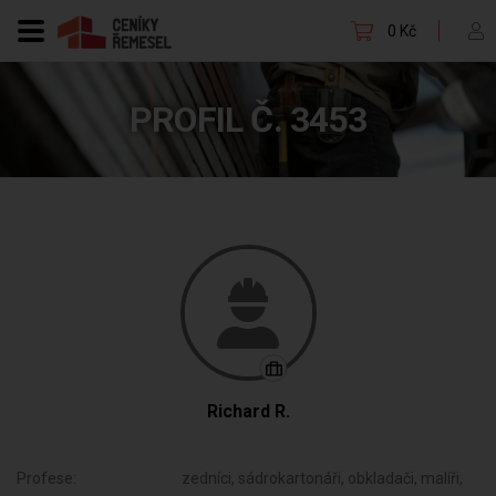
0 Kč
PROFIL Č. 3453
Richard R.
Profese:
zedníci, sádrokartonáři, obkladači, malíři,