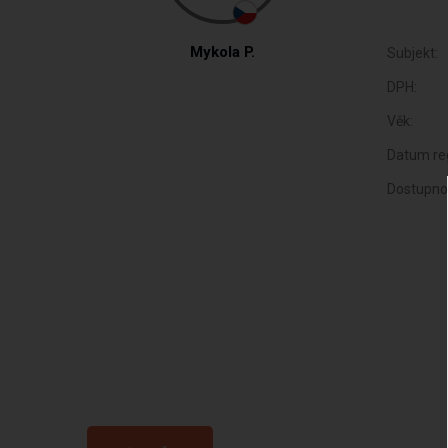
Mykola P.
Subjekt:
DPH:
Věk:
Datum reg
Dostupno