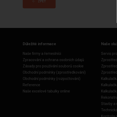
ZPĚT
Důležité informace
Naše slu
Naše firmy a řemeslníci
Servis pr
Zpracování a ochrana osobních údajů
Zprostře
Zásady pro používání souborů cookie
Zprostře
Obchodní podmínky (zprostředkování)
Zprostře
Obchodní podmínky (rozpočtování)
Kalkulačk
Reference
Kalkulač
Naše excelové tabulky online
Kalkulač
Rekonstr
Stavby a
Technick
Kontrola 