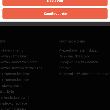
Nastavení
Aktualizováno z portálu ARES dne 02.01.2025 11:27:08
Zamítnout vše
žby
Informace o nás
o stavební firmy
Prezentace našich služeb
dkování řemeslníků
Ceník našich služeb
dkování samotných prací
O projektu a o zakladateli
dkování stavebních zakázek
Kontakt
a rekonstrukce bytu
Možnosti bližší obchodní spolupr
ka rekonstrukce domu
ka stavby domu
ukce bytů
 rekonstrukce domů
á videokonzultace
cenových nabídek