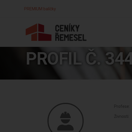
PREMIUM balíčky
PROFIL Č. 34
Profese:
Živnosti: