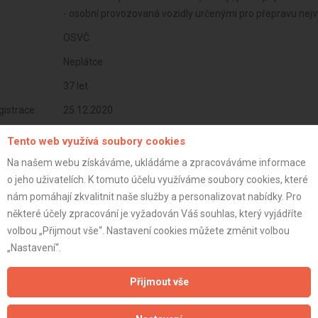
- osobní provozovaná vozidly určenými pro přepravu nejv
OSVČ
Neplátce
37 let
istrace:
25.12.2020
st:
Tento web využívá soubory cookies
Na našem webu získáváme, ukládáme a zpracováváme informace
o jeho uživatelích. K tomuto účelu využíváme soubory cookies, které
nám pomáhají zkvalitnit naše služby a personalizovat nabídky. Pro
některé účely zpracování je vyžadován Váš souhlas, který vyjádříte
volbou „Přijmout vše“. Nastavení cookies můžete změnit volbou
„Nastavení“.
Přijmout vše