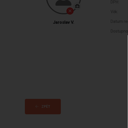
DPH:
Věk:
Datum reg
Jaroslav V.
Dostupno
ZPĚT