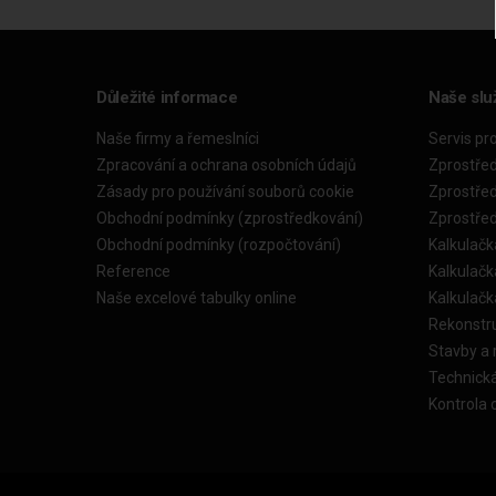
Důležité informace
Naše slu
Naše firmy a řemeslníci
Servis pr
Zpracování a ochrana osobních údajů
Zprostře
Zásady pro používání souborů cookie
Zprostře
Obchodní podmínky (zprostředkování)
Zprostře
Obchodní podmínky (rozpočtování)
Kalkulačk
Reference
Kalkulač
Naše excelové tabulky online
Kalkulač
Rekonstr
Stavby a
Technick
Kontrola 