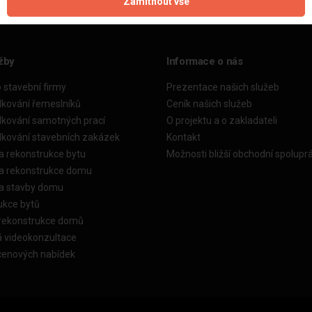
Zamítnout vše
žby
Informace o nás
o stavební firmy
Prezentace našich služeb
dkování řemeslníků
Ceník našich služeb
dkování samotných prací
O projektu a o zakladateli
dkování stavebních zakázek
Kontakt
a rekonstrukce bytu
Možnosti bližší obchodní spolupr
ka rekonstrukce domu
ka stavby domu
ukce bytů
 rekonstrukce domů
á videokonzultace
cenových nabídek