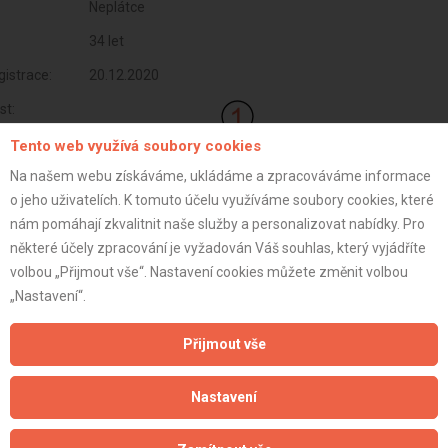
Neplátce
34 let
istrace:
20.12.2020
st:
Tento web využívá soubory cookies
Na našem webu získáváme, ukládáme a zpracováváme informace
o jeho uživatelích. K tomuto účelu využíváme soubory cookies, které
nám pomáhají zkvalitnit naše služby a personalizovat nabídky. Pro
některé účely zpracování je vyžadován Váš souhlas, který vyjádříte
volbou „Přijmout vše“. Nastavení cookies můžete změnit volbou
„Nastavení“.
Přijmout vše
Aktualizováno z portálu ARES dne 04.01.2024 08:00:11
Nastavení