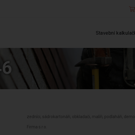
Stavební kalkulač
46
zedníci, sádrokartonáři, obkladači, malíři, podlaháři, dem
Firma s.r.o.