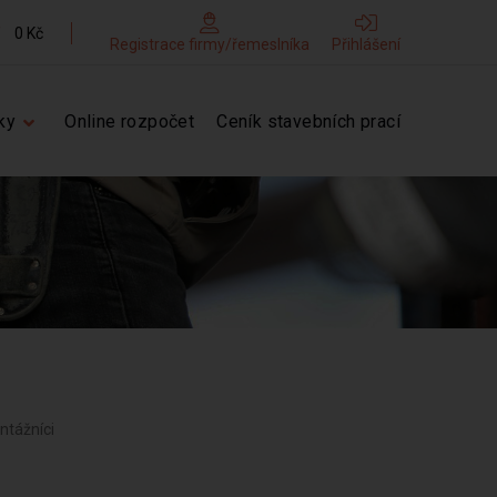
0 Kč
Registrace firmy/řemeslníka
Přihlášení
ky
Online rozpočet
Ceník stavebních prací
ontážníci