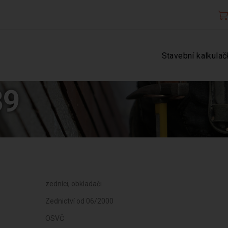
Stavební kalkulač
39
zedníci, obkladači
Zednictví od 06/2000
OSVČ