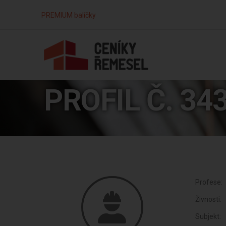
PREMIUM balíčky
PROFIL Č. 34
Profese:
Živnosti:
Subjekt: