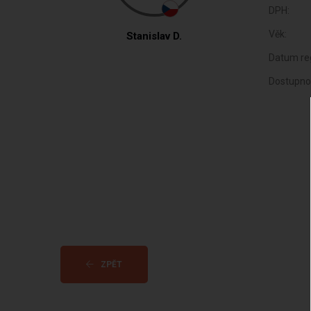
DPH:
Věk:
Stanislav D.
Datum reg
Dostupno
ZPĚT