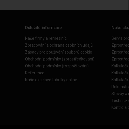
Důležité informace
Naše slu
Naše firmy a řemeslníci
Servis pr
Zpracování a ochrana osobních údajů
Zprostře
Zásady pro používání souborů cookie
Zprostře
Obchodní podmínky (zprostředkování)
Zprostře
Obchodní podmínky (rozpočtování)
Kalkulačk
Reference
Kalkulač
Naše excelové tabulky online
Kalkulač
Rekonstr
Stavby a
Technick
Kontrola 