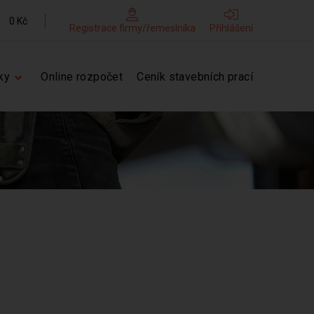
0 Kč
Registrace firmy/řemeslníka
Přihlášení
ky
Online rozpočet
Ceník stavebních prací