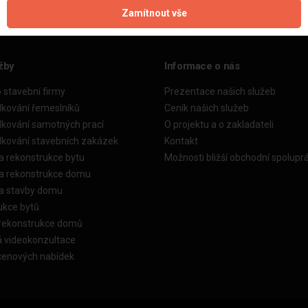
Zamítnout vše
žby
Informace o nás
o stavební firmy
Prezentace našich služeb
dkování řemeslníků
Ceník našich služeb
dkování samotných prací
O projektu a o zakladateli
dkování stavebních zakázek
Kontakt
a rekonstrukce bytu
Možnosti bližší obchodní spolupr
ka rekonstrukce domu
ka stavby domu
ukce bytů
 rekonstrukce domů
á videokonzultace
cenových nabídek