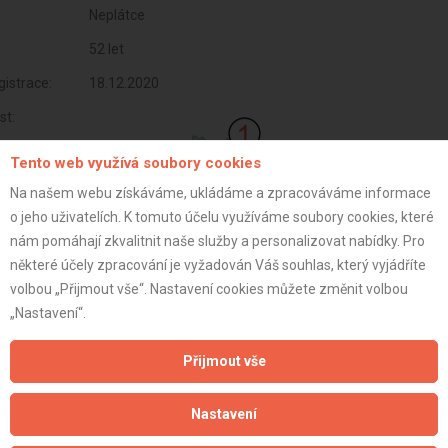
Neplátce
52 let
istrace:
18.12.2020
st:
Tento web využívá soubory cookies
Na našem webu získáváme, ukládáme a zpracováváme informace
o jeho uživatelích. K tomuto účelu využíváme soubory cookies, které
nám pomáhají zkvalitnit naše služby a personalizovat nabídky. Pro
některé účely zpracování je vyžadován Váš souhlas, který vyjádříte
volbou „Přijmout vše“. Nastavení cookies můžete změnit volbou
„Nastavení“.
Přijmout vše
Aktualizováno z portálu ARES dne 02.12.2024 09:00:09
Nastavení