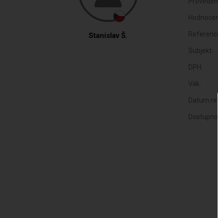
Proveden
Hodnocen
Referenc
Stanislav Š.
Subjekt:
DPH:
Věk:
Datum reg
Dostupno