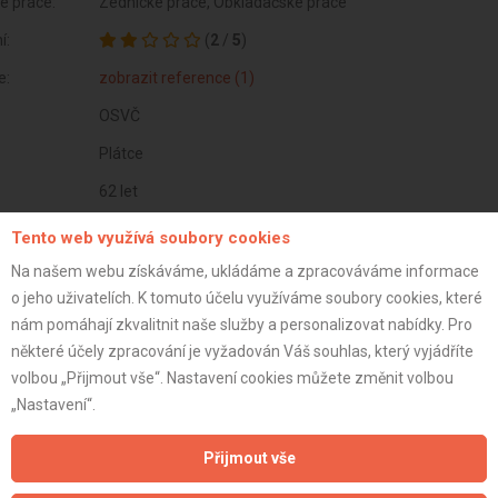
é práce:
Zednické práce, Obkladačské práce
í:
(
2
/
5
)
e:
zobrazit reference (1)
OSVČ
Plátce
62 let
istrace:
15.12.2020
Tento web využívá soubory cookies
st:
Na našem webu získáváme, ukládáme a zpracováváme informace
o jeho uživatelích. K tomuto účelu využíváme soubory cookies, které
nám pomáhají zkvalitnit naše služby a personalizovat nabídky. Pro
některé účely zpracování je vyžadován Váš souhlas, který vyjádříte
volbou „Přijmout vše“. Nastavení cookies můžete změnit volbou
„Nastavení“.
Přijmout vše