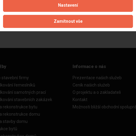
Nastavení
Aktualizováno z portálu ARES dne 30.12.2023 19:15:08
Zamítnout vše
žby
Informace o nás
o stavební firmy
Prezentace našich služeb
dkování řemeslníků
Ceník našich služeb
dkování samotných prací
O projektu a o zakladateli
dkování stavebních zakázek
Kontakt
a rekonstrukce bytu
Možnosti bližší obchodní spolupr
ka rekonstrukce domu
ka stavby domu
ukce bytů
 rekonstrukce domů