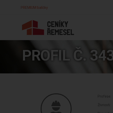
PREMIUM balíčky
PROFIL Č. 34
Profese:
Živnosti: