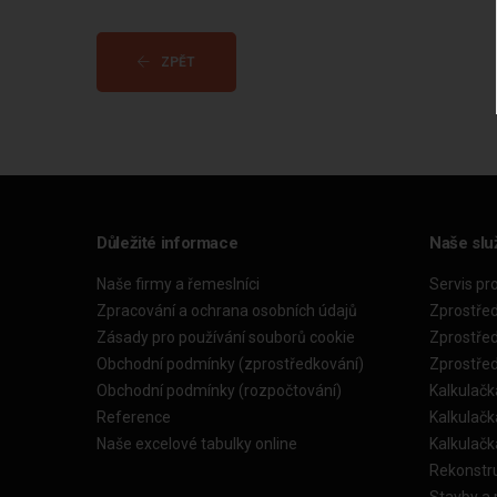
ZPĚT
Důležité informace
Naše slu
Naše firmy a řemeslníci
Servis pr
Zpracování a ochrana osobních údajů
Zprostře
Zásady pro používání souborů cookie
Zprostře
Obchodní podmínky (zprostředkování)
Zprostře
Obchodní podmínky (rozpočtování)
Kalkulačk
Reference
Kalkulač
Naše excelové tabulky online
Kalkulač
Rekonstr
Stavby a