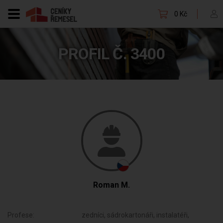
0 Kč
PROFIL Č. 3400
Roman M.
Profese:
zedníci, sádrokartonáři, instalatéři,