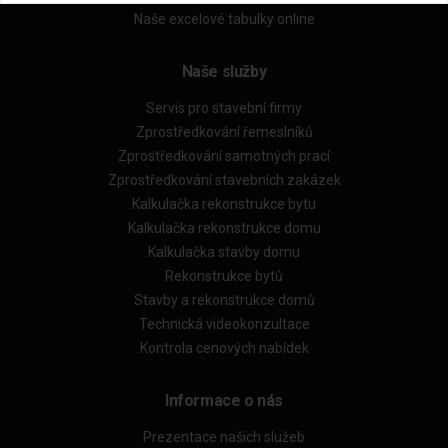
Naše excelové tabulky online
Naše služby
Servis pro stavební firmy
Zprostředkování řemeslníků
Zprostředkování samotných prací
Zprostředkování stavebních zakázek
Kalkulačka rekonstrukce bytu
Kalkulačka rekonstrukce domu
Kalkulačka stavby domu
Rekonstrukce bytů
Stavby a rekonstrukce domů
Technická videokonzultace
Kontrola cenových nabídek
Informace o nás
Prezentace našich služeb