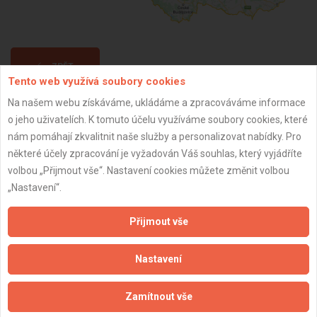
ZPĚT
Tento web využívá soubory cookies
Na našem webu získáváme, ukládáme a zpracováváme informace
Aktualizováno z portálu ARES dne 31.12.2024 18:00:10
o jeho uživatelích. K tomuto účelu využíváme soubory cookies, které
nám pomáhají zkvalitnit naše služby a personalizovat nabídky. Pro
některé účely zpracování je vyžadován Váš souhlas, který vyjádříte
volbou „Přijmout vše“. Nastavení cookies můžete změnit volbou
„Nastavení“.
Důležité informace
Přijmout vše
Naše firmy a řemeslníci
Zpracování a ochrana osobních údajů
Nastavení
Zásady pro používání souborů cookie
Obchodní podmínky (zprostředkování)
Zamítnout vše
Obchodní podmínky (rozpočtování)
Reference