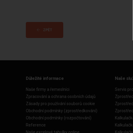
ZPĚT
Důležité informace
Naše slu
Naše firmy a řemeslníci
Servis pr
Zpracování a ochrana osobních údajů
Zprostře
Zásady pro používání souborů cookie
Zprostře
Obchodní podmínky (zprostředkování)
Zprostře
Obchodní podmínky (rozpočtování)
Kalkulačk
Reference
Kalkulač
Naše excelové tabulky online
Kalkulač