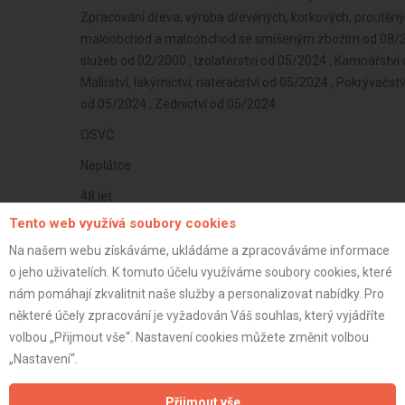
Zpracování dřeva, výroba dřevěných, korkových, proutěn
maloobchod a maloobchod se smíšeným zbožím od 08/200
služeb od 02/2000 , Izolatérství od 05/2024 , Kamnářství 
Malířství, lakýrnictví, natěračství od 05/2024 , Pokrývačst
od 05/2024 , Zednictví od 05/2024
OSVČ
Neplátce
48 let
Tento web využívá soubory cookies
istrace:
23.11.2020
Na našem webu získáváme, ukládáme a zpracováváme informace
st:
o jeho uživatelích. K tomuto účelu využíváme soubory cookies, které
nám pomáhají zkvalitnit naše služby a personalizovat nabídky. Pro
některé účely zpracování je vyžadován Váš souhlas, který vyjádříte
volbou „Přijmout vše“. Nastavení cookies můžete změnit volbou
„Nastavení“.
Přijmout vše