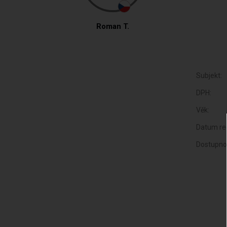
Roman T.
Subjekt:
DPH:
Věk:
Datum reg
Dostupno