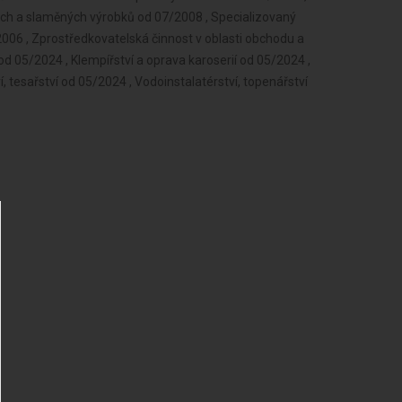
ých a slaměných výrobků od 07/2008 , Specializovaný
6 , Zprostředkovatelská činnost v oblasti obchodu a
od 05/2024 , Klempířství a oprava karoserií od 05/2024 ,
ví, tesařství od 05/2024 , Vodoinstalatérství, topenářství