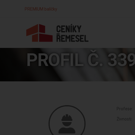
PREMIUM balíčky
PROFIL Č. 33
Profese:
Živnosti: