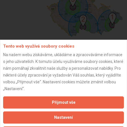
Tento web využívá soubory cookies
ZPĚT
Na našem webu získáváme, ukládáme a zpracováváme informace
o jeho uživatelích. K tomuto účelu využíváme soubory cookies, které
nám pomáhají zkvalitnit naše služby a personalizovat nabídky. Pro
Aktualizováno z portálu ARES dne 03.12.2025 05:15:02
některé účely zpracování je vyžadován Váš souhlas, který vyjádříte
volbou „Přijmout vše“. Nastavení cookies můžete změnit volbou
„Nastavení“.
Přijmout vše
Důležité informace
Nastavení
Naše firmy a řemeslníci
Zpracování a ochrana osobních údajů