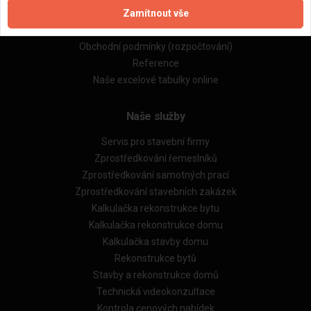
Zamítnout vše
Zásady pro používání souborů cookie
Obchodní podmínky (zprostředkování)
Obchodní podmínky (rozpočtování)
Reference
Naše excelové tabulky online
Naše služby
Servis pro stavební firmy
Zprostředkování řemeslníků
Zprostředkování samotných prací
Zprostředkování stavebních zakázek
Kalkulačka rekonstrukce bytu
Kalkulačka rekonstrukce domu
Kalkulačka stavby domu
Rekonstrukce bytů
Stavby a rekonstrukce domů
Technická videokonzultace
Kontrola cenových nabídek