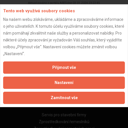
Aktualizováno z portálu ARES dne 03.01.2024 23:22:45
Tento web využívá soubory cookies
Na našem webu získáváme, ukládáme a zpracováváme informace
o jeho uživatelích. K tomuto účelu využíváme soubory cookies, které
nám pomáhají zkvalitnit naše služby a personalizovat nabídky. Pro
Důležité informace
některé účely zpracování je vyžadován Váš souhlas, který vyjádříte
volbou „Přijmout vše“. Nastavení cookies můžete změnit volbou
Naše firmy a řemeslníci
„Nastavení“.
Zpracování a ochrana osobních údajů
Zásady pro používání souborů cookie
Přijmout vše
Obchodní podmínky (zprostředkování)
Obchodní podmínky (rozpočtování)
Nastavení
Reference
Naše excelové tabulky online
Zamítnout vše
Naše služby
Servis pro stavební firmy
Zprostředkování řemeslníků