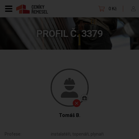
0 Kč
PROFIL Č. 3379
Tomáš B.
Profese:
instalatéři, topenáři, plynaři