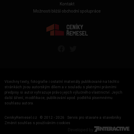
Kontakt
Možnosti bližší obchodní spolupráce
Všechny texty, fotografie i ostatní materiály publikované na těchto
stránkách jsou autorským dílem a v souladu s platnými právními
předpisy si autor vyhrazuje právo jejich výlučného vlastnictví. Jejich
další šíření, modifikace, publikování apod. podléhá písemnému
souhlasu autora.
CenikyRemesel.cz
© 2012 - 2026
Servis pro stavaře a stavebníky
Změnit souhlas s používáním cookies
Developed by