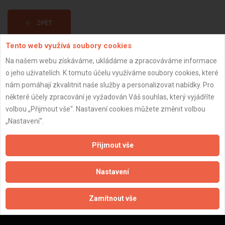
ZPĚT
Tento web využívá soubory cookies
Aktualizováno z portálu ARES dne 01.12.2024 14:30:09
Na našem webu získáváme, ukládáme a zpracováváme informace
o jeho uživatelích. K tomuto účelu využíváme soubory cookies, které
nám pomáhají zkvalitnit naše služby a personalizovat nabídky. Pro
některé účely zpracování je vyžadován Váš souhlas, který vyjádříte
volbou „Přijmout vše“. Nastavení cookies můžete změnit volbou
Důležité informace
„Nastavení“.
Naše firmy a řemeslníci
Přijmout vše
Zpracování a ochrana osobních údajů
Zásady pro používání souborů cookie
Nastavení
Obchodní podmínky (zprostředkování)
Obchodní podmínky (rozpočtování)
Zamítnout vše
Reference
Naše excelové tabulky online