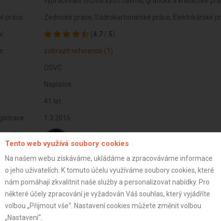
vypracování technických návrhů, grafické a kresličské p
é práce:
Zednické práce, Sádrokartonářské práce, Elektrikářské p
í:
(
4.7
/
5
)
e:
zobrazit reference (1)
OSVČ
Neplátce
41 let
istrace:
1.3.2016
covník
Tento web využívá soubory cookies
Na našem webu získáváme, ukládáme a zpracováváme informace
Michal
o jeho uživatelích. K tomuto účelu využíváme soubory cookies, které
nám pomáhají zkvalitnit naše služby a personalizovat nabídky. Pro
st:
některé účely zpracování je vyžadován Váš souhlas, který vyjádříte
volbou „Přijmout vše“. Nastavení cookies můžete změnit volbou
„Nastavení“.