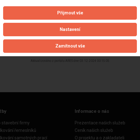
Přijmout vše
Nastavení
Zamítnout vše
Aktualizováno z portálu ARES dne 03.12.2024 00:15:05
žby
Informace o nás
o stavební firmy
Prezentace našich služeb
dkování řemeslníků
Ceník našich služeb
dkování samotných prací
O projektu a o zakladateli