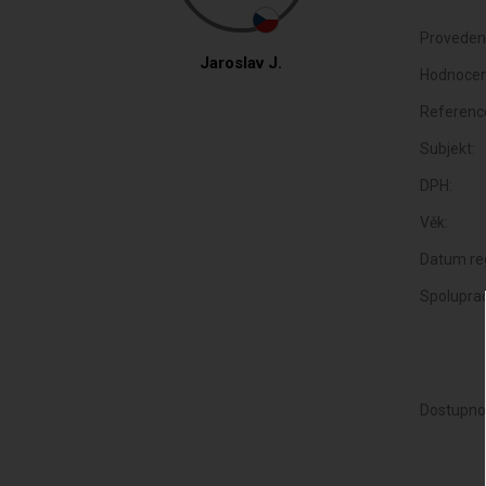
Proveden
Jaroslav J.
Hodnocen
Referenc
Subjekt:
DPH:
Věk:
Datum reg
Spolupra
Dostupno