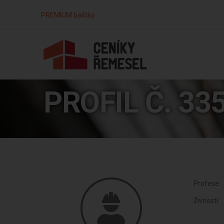
PREMIUM balíčky
PROFIL Č. 33
Profese:
Živnosti: