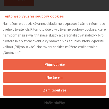
Tento web využívá soubory cookies
Aktualizováno z portálu ARES dne 30.12.2024 19:45:07
Na našem webu získáváme, ukládáme a zpracováváme informace
o jeho uživatelích. K tomuto účelu využíváme soubory cookies, které
nám pomáhají zkvalitnit naše služby a personalizovat nabídky. Pro
některé účely zpracování je vyžadován Váš souhlas, který vyjádříte
Důležité informace
volbou „Přijmout vše“. Nastavení cookies můžete změnit volbou
„Nastavení“.
Naše firmy a řemeslníci
Zpracování a ochrana osobních údajů
Přijmout vše
Zásady pro používání souborů cookie
Obchodní podmínky (zprostředkování)
Nastavení
Obchodní podmínky (rozpočtování)
Reference
Zamítnout vše
Naše excelové tabulky online
Naše služby