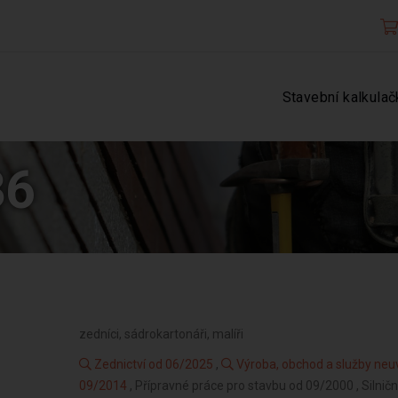
Stavební kalkulač
36
zedníci, sádrokartonáři, malíři
Zednictví od 06/2025
,
Výroba, obchod a služby neu
09/2014
, Přípravné práce pro stavbu od 09/2000 , Silni