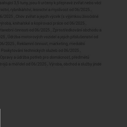
ující 3,5 tuny, jsou-li určeny k přepravě zvířat nebo věcí
tví, rybníkářství, lesnictví a myslivost od 06/2025 ,
2025 , Chov zvířat a jejich výcvik (s výjimkou živočišné
výroba, knihařské a kopírovací práce od 06/2025 ,
stavební činnosti od 06/2025 , Zprostředkování obchodu a
 , Údržba motorových vozidel a jejich příslušenství od
06/2025 , Reklamní činnost, marketing, mediální
, Poskytování technických služeb od 06/2025 ,
, Opravy a údržba potřeb pro domácnost, předmětů
rojů a měřidel od 06/2025 , Výroba, obchod a služby jinde