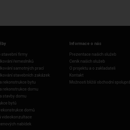
žby
Informace o nás
o stavební firmy
Prezentace našich služeb
dkování řemeslníků
Ceník našich služeb
dkování samotných prací
O projektu a o zakladateli
dkování stavebních zakázek
Kontakt
a rekonstrukce bytu
Možnosti bližší obchodní spolupr
ka rekonstrukce domu
ka stavby domu
ukce bytů
 rekonstrukce domů
á videokonzultace
cenových nabídek