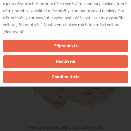
e:
zobrazit reference (1)
o jeho uživatelích. K tomuto účelu využíváme soubory cookies, které
OSVČ
nám pomáhají zkvalitnit naše služby a personalizovat nabídky. Pro
některé účely zpracování je vyžadován Váš souhlas, který vyjádříte
Neplátce
volbou „Přijmout vše“. Nastavení cookies můžete změnit volbou
47 let
„Nastavení“.
istrace:
26.10.2020
Přijmout vše
st:
Nastavení
Zamítnout vše
Aktualizováno z portálu ARES dne 02.12.2025 18:15:03