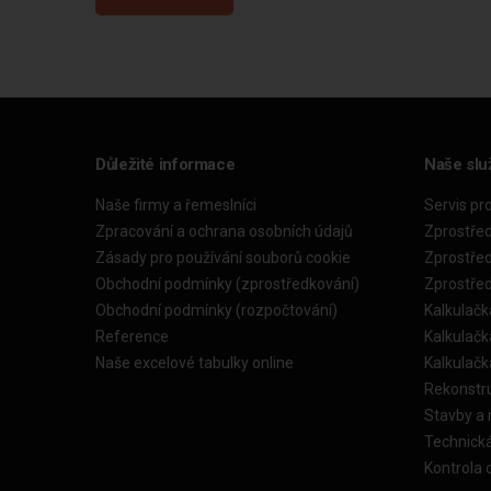
Důležité informace
Naše slu
Naše firmy a řemeslníci
Servis pr
Zpracování a ochrana osobních údajů
Zprostře
Zásady pro používání souborů cookie
Zprostře
Obchodní podmínky (zprostředkování)
Zprostře
Obchodní podmínky (rozpočtování)
Kalkulačk
Reference
Kalkulač
Naše excelové tabulky online
Kalkulač
Rekonstr
Stavby a
Technick
Kontrola 