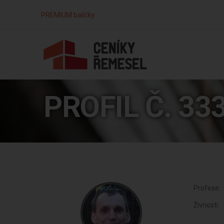
PREMIUM balíčky
PROFIL Č. 33
Profese:
Živnosti: