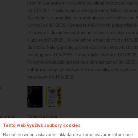
jízdními soupravami o největší povolené hmotnosti nepřesah
od 10/2021 , Poskytování služeb pro zemědělství, zahradnic
Nakládání s reprodukčním materiálem lesních dřevin od 06/
výroby) od 06/2025 , Vydavatelské činnosti, polygrafická 
Přípravné a dokončovací stavební práce, specializované 
služeb od 06/2025 , Velkoobchod a maloobchod od 06/2025
06/2025 , Nákup, prodej, správa a údržba nemovitostí od 
zastoupení od 06/2025 , Fotografické služby od 06/2025 
Poskytování služeb pro rodinu a domácnost od 06/2025 
kulturní povahy, výrobků jemné mechaniky, optických příst
nezařazené od 06/2025
y:
é práce:
Zednické práce
Tento web využívá soubory cookies
í:
(
2
/
5
)
Na našem webu získáváme, ukládáme a zpracováváme informace