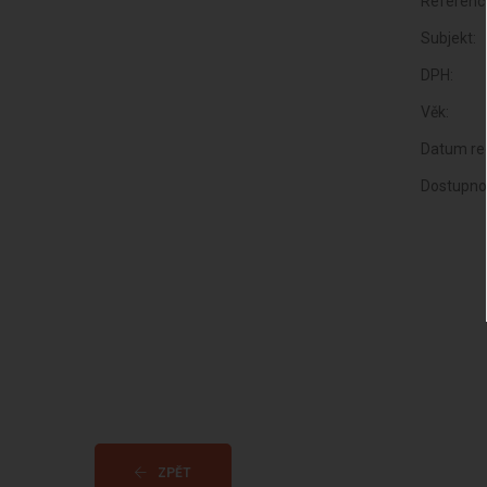
Referenc
Subjekt:
DPH:
Věk:
Datum reg
Dostupno
ZPĚT