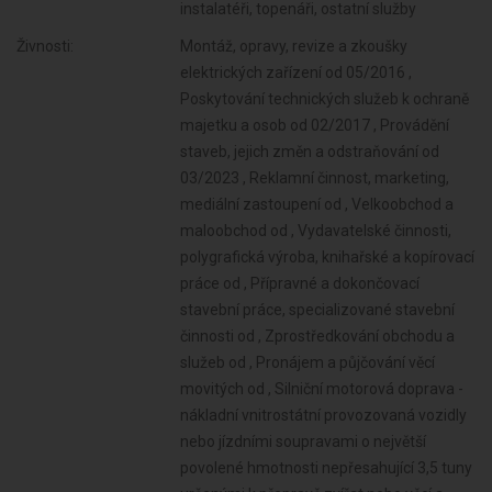
instalatéři, topenáři, ostatní služby
Živnosti:
Montáž, opravy, revize a zkoušky
elektrických zařízení od 05/2016 ,
Poskytování technických služeb k ochraně
majetku a osob od 02/2017 , Provádění
staveb, jejich změn a odstraňování od
03/2023 , Reklamní činnost, marketing,
mediální zastoupení od , Velkoobchod a
maloobchod od , Vydavatelské činnosti,
polygrafická výroba, knihařské a kopírovací
práce od , Přípravné a dokončovací
stavební práce, specializované stavební
činnosti od , Zprostředkování obchodu a
služeb od , Pronájem a půjčování věcí
movitých od , Silniční motorová doprava -
nákladní vnitrostátní provozovaná vozidly
nebo jízdními soupravami o největší
povolené hmotnosti nepřesahující 3,5 tuny