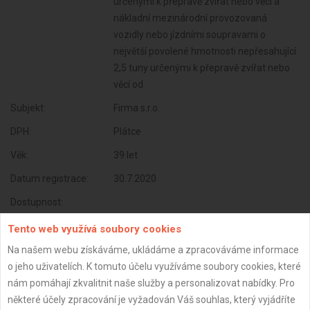
určenými k přepravě zvířat nebo věcí a
nákladní mezinárodní provozovaná
vozidly nebo jízdními soupravami o
největší povolené hmotnosti nepřesahující
2,5 tuny určenými k přepravě zvířat nebo
věcí od
Subjekt:
Firma s.r.o.
DPH:
Plátce
Věk:
39 let
Datum registrace:
30.7.2020
Dostupnost:
Tento web využívá soubory cookies
Na našem webu získáváme, ukládáme a zpracováváme informace
o jeho uživatelích. K tomuto účelu využíváme soubory cookies, které
nám pomáhají zkvalitnit naše služby a personalizovat nabídky. Pro
některé účely zpracování je vyžadován Váš souhlas, který vyjádříte