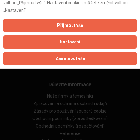
volbou „Přijmout vše“. Nastavení cookies můžete změnit volbou
„Nastavení“.
ZPĚT
Přijmout vše
Nastavení
Aktualizováno z portálu ARES dne 03.12.2025 06:30:02
Zamítnout vše
Důležité informace
Naše firmy a řemeslníci
Zpracování a ochrana osobních údajů
Zásady pro používání souborů cookie
Obchodní podmínky (zprostředkování)
Obchodní podmínky (rozpočtování)
Reference