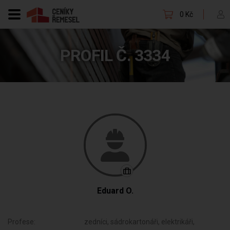
0 Kč
PROFIL Č. 3334
Eduard O.
Profese:
zedníci, sádrokartonáři, elektrikáři,