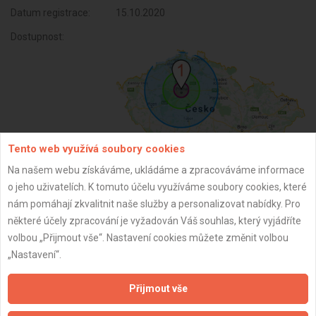
Datum registrace:
15.10.2020
Dostupnost:
Tento web využívá soubory cookies
Na našem webu získáváme, ukládáme a zpracováváme informace
o jeho uživatelích. K tomuto účelu využíváme soubory cookies, které
ZPĚT
nám pomáhají zkvalitnit naše služby a personalizovat nabídky. Pro
některé účely zpracování je vyžadován Váš souhlas, který vyjádříte
volbou „Přijmout vše“. Nastavení cookies můžete změnit volbou
Aktualizováno z portálu ARES dne 01.01.2024 14:30:13
„Nastavení“.
Přijmout vše