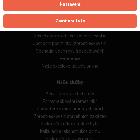
Nastavení
Důležité informace
Zamítnout vše
Naše firmy a řemeslníci
Zpracování a ochrana osobních údajů
Zásady pro používání souborů cookie
Obchodní podmínky (zprostředkování)
Obchodní podmínky (rozpočtování)
Reference
Naše excelové tabulky online
Naše služby
Servis pro stavební firmy
Zprostředkování řemeslníků
Zprostředkování samotných prací
Zprostředkování stavebních zakázek
Kalkulačka rekonstrukce bytu
Kalkulačka rekonstrukce domu
Kalkulačka stavby domu