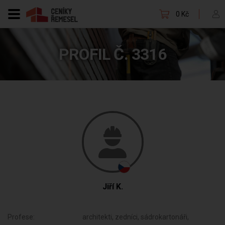
0 Kč
PROFIL Č. 3316
Jiří K.
Profese:
architekti, zedníci, sádrokartonáři,