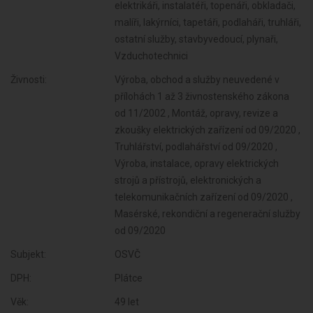
elektrikáři, instalatéři, topenáři, obkladači,
malíři, lakýrníci, tapetáři, podlaháři, truhláři,
ostatní služby, stavbyvedoucí, plynaři,
Vzduchotechnici
Živnosti:
Výroba, obchod a služby neuvedené v
přílohách 1 až 3 živnostenského zákona
od 11/2002 , Montáž, opravy, revize a
zkoušky elektrických zařízení od 09/2020 ,
Truhlářství, podlahářství od 09/2020 ,
Výroba, instalace, opravy elektrických
strojů a přístrojů, elektronických a
telekomunikačních zařízení od 09/2020 ,
Masérské, rekondiční a regenerační služby
od 09/2020
Subjekt:
OSVČ
DPH:
Plátce
Věk:
49 let