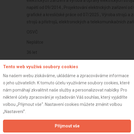
elektrických zařízení a výroba a opravy elektrických stroj
napětí od 09/2014 , Projektování elektrických zařízení od
grafické a kresličské práce od 07/2025 , Výroba strojů a z
strojů a přístrojů, elektronických a telekomunikačních za
OSVČ
Neplátce
36 let
istrace:
28.9.2020
Tento web využívá soubory cookies
st:
Na našem webu získáváme, ukládáme a zpracováváme informace
o jeho uživatelích. K tomuto účelu využíváme soubory cookies, které
nám pomáhají zkvalitnit naše služby a personalizovat nabídky. Pro
některé účely zpracování je vyžadován Váš souhlas, který vyjádříte
volbou „Přijmout vše“. Nastavení cookies můžete změnit volbou
„Nastavení“.
Přijmout vše