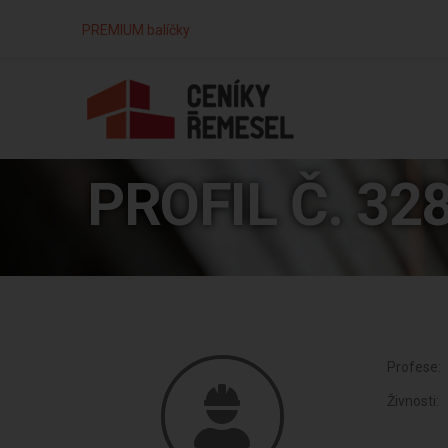
PREMIUM balíčky
PROFIL Č. 32
Profese:
Živnosti: