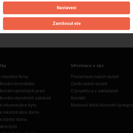
Nastavení
Aktualizováno z portálu ARES dne 03.12.2025 00:00:02
Zamítnout vše
žby
Informace o nás
o stavební firmy
Prezentace našich služeb
dkování řemeslníků
Ceník našich služeb
dkování samotných prací
O projektu a o zakladateli
dkování stavebních zakázek
Kontakt
a rekonstrukce bytu
Možnosti bližší obchodní spolupr
ka rekonstrukce domu
ka stavby domu
ukce bytů