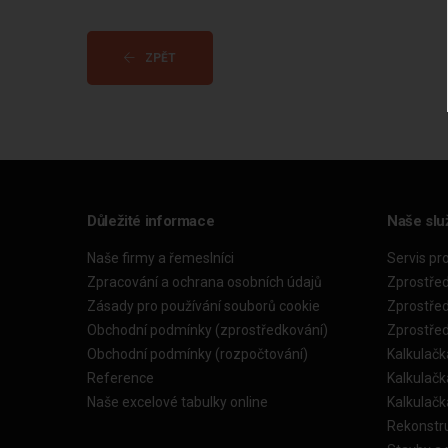
ZPĚT
Důležité informace
Naše slu
Naše firmy a řemeslníci
Servis pr
Zpracování a ochrana osobních údajů
Zprostře
Zásady pro používání souborů cookie
Zprostře
Obchodní podmínky (zprostředkování)
Zprostře
Obchodní podmínky (rozpočtování)
Kalkulačk
Reference
Kalkulač
Naše excelové tabulky online
Kalkulač
Rekonstr