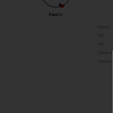
Pavel C.
Subjekt:
DPH:
Věk:
Datum reg
Dostupno