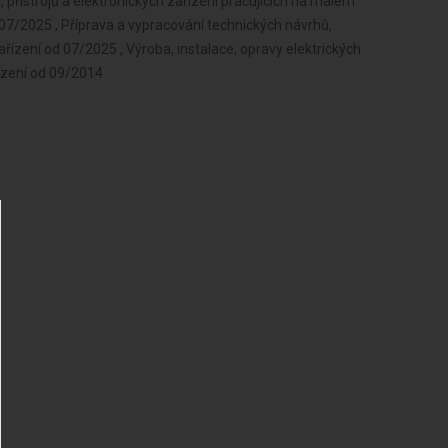
ů, přístrojů a elektronických zařízení pracujících na malém
 07/2025 , Příprava a vypracování technických návrhů,
ařízení od 07/2025 , Výroba, instalace, opravy elektrických
řízení od 09/2014