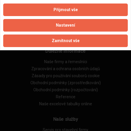
Přijmout vše
Aktualizováno z portálu ARES dne 03.12.2024 10:30:06
Nastavení
Zamítnout vše
Důležité informace
Naše firmy a řemeslníci
Zpracování a ochrana osobních údajů
Zásady pro používání souborů cookie
Obchodní podmínky (zprostředkování)
Obchodní podmínky (rozpočtování)
Reference
Naše excelové tabulky online
Naše služby
Servis pro stavební firmy