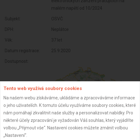
elektronických zařízení pracujících na
malém napětí od 10/2024
Subjekt:
OSVČ
DPH:
Neplátce
Věk:
37 let
Datum registrace:
25.9.2020
Dostupnost:
Tento web využívá soubory cookies
Na našem webu získáváme, ukládáme a zpracováváme informace
o jeho uživatelích. K tomuto účelu využíváme soubory cookies, které
nám pomáhají zkvalitnit naše služby a personalizovat nabídky. Pro
některé účely zpracování je vyžadován Váš souhlas, který vyjádříte
volbou „Přijmout vše“. Nastavení cookies můžete změnit volbou
ZPĚT
„Nastavení“.