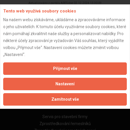
Aktualizováno z portálu ARES dne 02.12.2024 13:30:09
Tento web využívá soubory cookies
Na našem webu získáváme, ukládáme a zpracováváme informace
o jeho uživatelích. K tomuto účelu využíváme soubory cookies, které
nám pomáhají zkvalitnit naše služby a personalizovat nabídky. Pro
Důležité informace
některé účely zpracování je vyžadován Váš souhlas, který vyjádříte
volbou „Přijmout vše“. Nastavení cookies můžete změnit volbou
Naše firmy a řemeslníci
„Nastavení“.
Zpracování a ochrana osobních údajů
Zásady pro používání souborů cookie
Přijmout vše
Obchodní podmínky (zprostředkování)
Obchodní podmínky (rozpočtování)
Nastavení
Reference
Naše excelové tabulky online
Zamítnout vše
Naše služby
Servis pro stavební firmy
Zprostředkování řemeslníků