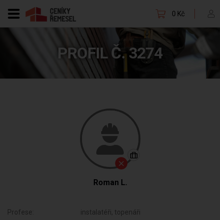
0 Kč
PROFIL Č. 3274
Roman L.
Profese:
instalatéři, topenáři