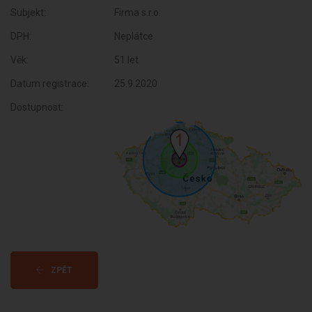
Subjekt:
Firma s.r.o.
DPH:
Neplátce
Věk:
51 let
Datum registrace:
25.9.2020
Dostupnost:
ZPĚT