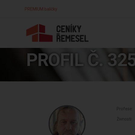
PREMIUM balíčky
PROFIL Č. 32
Profese:
Živnosti: