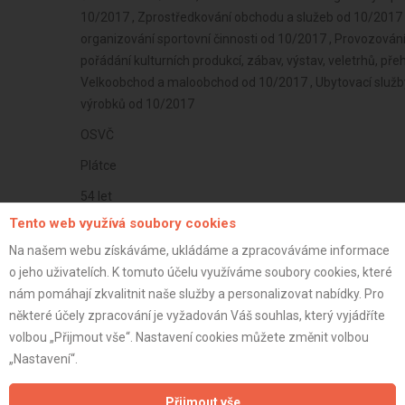
10/2017 , Zprostředkování obchodu a služeb od 10/2017 ,
organizování sportovní činnosti od 10/2017 , Provozování 
pořádání kulturních produkcí, zábav, výstav, veletrhů, pře
Velkoobchod a maloobchod od 10/2017 , Ubytovací služb
výrobků od 10/2017
OSVČ
Plátce
54 let
Tento web využívá soubory cookies
istrace:
9.9.2020
Na našem webu získáváme, ukládáme a zpracováváme informace
st:
o jeho uživatelích. K tomuto účelu využíváme soubory cookies, které
nám pomáhají zkvalitnit naše služby a personalizovat nabídky. Pro
některé účely zpracování je vyžadován Váš souhlas, který vyjádříte
volbou „Přijmout vše“. Nastavení cookies můžete změnit volbou
„Nastavení“.
Přijmout vše