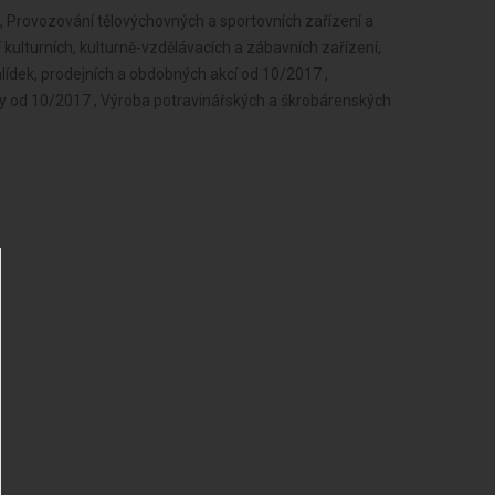
 Provozování tělovýchovných a sportovních zařízení a
kulturních, kulturně-vzdělávacích a zábavních zařízení,
hlídek, prodejních a obdobných akcí od 10/2017 ,
y od 10/2017 , Výroba potravinářských a škrobárenských