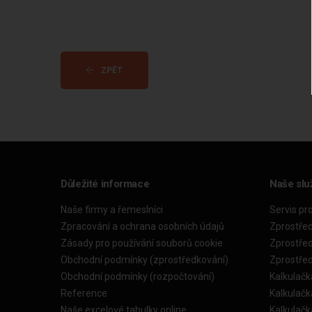
ZPĚT
Důležité informace
Naše slu
Naše firmy a řemeslníci
Servis pr
Zpracování a ochrana osobních údajů
Zprostře
Zásady pro používání souborů cookie
Zprostře
Obchodní podmínky (zprostředkování)
Zprostře
Obchodní podmínky (rozpočtování)
Kalkulačk
Reference
Kalkulač
Naše excelové tabulky online
Kalkulač