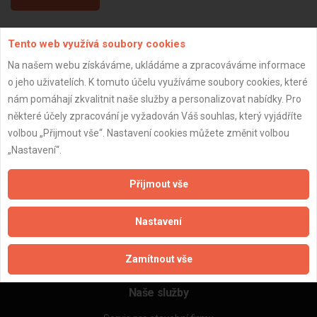
Tento web využívá soubory cookies
Aktualizováno z portálu ARES dne 03.01.2024 05:00:12
Na našem webu získáváme, ukládáme a zpracováváme informace
o jeho uživatelích. K tomuto účelu využíváme soubory cookies, které
nám pomáhají zkvalitnit naše služby a personalizovat nabídky. Pro
některé účely zpracování je vyžadován Váš souhlas, který vyjádříte
Důležité informace
volbou „Přijmout vše“. Nastavení cookies můžete změnit volbou
„Nastavení“.
Naše firmy a řemeslníci
Zpracování a ochrana osobních údajů
Přijmout vše
Zásady pro používání souborů cookie
Obchodní podmínky (zprostředkování)
Nastavení
Obchodní podmínky (rozpočtování)
Reference
Naše excelové tabulky online
Zamítnout vše
Naše služby