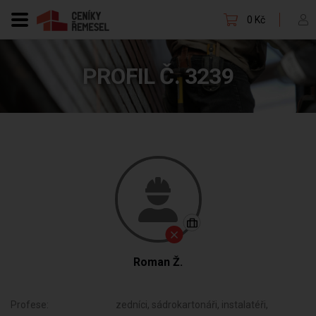
0 Kč
PROFIL Č. 3239
Roman Ž.
Profese:
zedníci, sádrokartonáři, instalatéři,