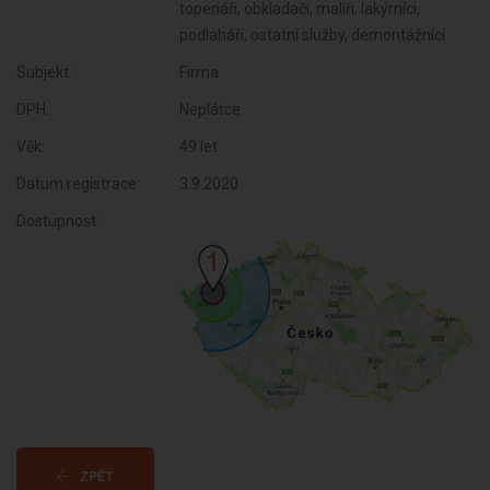
topenáři, obkladači, malíři, lakýrníci,
podlaháři, ostatní služby, demontážníci
Subjekt:
Firma
DPH:
Neplátce
Věk:
49 let
Datum registrace:
3.9.2020
Dostupnost:
ZPĚT