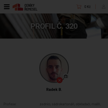
0 Kč
PROFIL Č. 320
Radek B.
Profese:
zedníci, sádrokartonáři, obkladači, malíři,