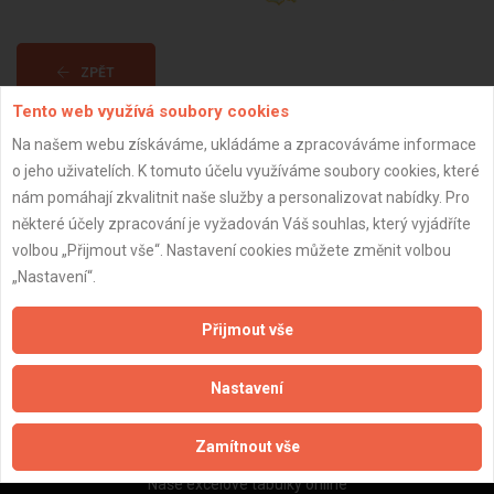
ZPĚT
Tento web využívá soubory cookies
Na našem webu získáváme, ukládáme a zpracováváme informace
Aktualizováno z portálu ARES dne 02.12.2024 23:30:08
o jeho uživatelích. K tomuto účelu využíváme soubory cookies, které
nám pomáhají zkvalitnit naše služby a personalizovat nabídky. Pro
některé účely zpracování je vyžadován Váš souhlas, který vyjádříte
volbou „Přijmout vše“. Nastavení cookies můžete změnit volbou
„Nastavení“.
Důležité informace
Naše firmy a řemeslníci
Přijmout vše
Zpracování a ochrana osobních údajů
Zásady pro používání souborů cookie
Nastavení
Obchodní podmínky (zprostředkování)
Obchodní podmínky (rozpočtování)
Zamítnout vše
Reference
Naše excelové tabulky online