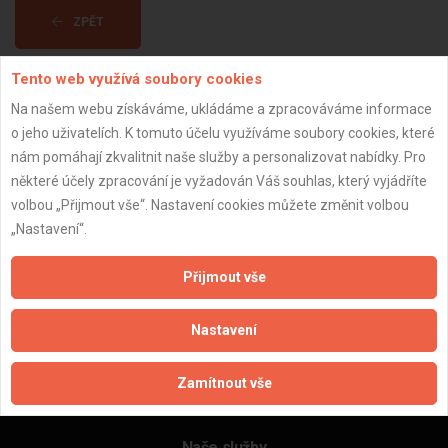
ZPĚT
Tento web využívá soubory cookies
Aktualizováno z portálu ARES dne 29.12.2023 07:15:10
Na našem webu získáváme, ukládáme a zpracováváme informace
o jeho uživatelích. K tomuto účelu využíváme soubory cookies, které
nám pomáhají zkvalitnit naše služby a personalizovat nabídky. Pro
některé účely zpracování je vyžadován Váš souhlas, který vyjádříte
volbou „Přijmout vše“. Nastavení cookies můžete změnit volbou
Důležité informace
„Nastavení“.
Naše firmy a řemeslníci
Zpracování a ochrana osobních údajů
Přijmout vše
Zásady pro používání souborů cookie
Obchodní podmínky (zprostředkování)
Nastavení
Obchodní podmínky (rozpočtování)
Reference
Zamítnout vše
Naše excelové tabulky online
Naše služby