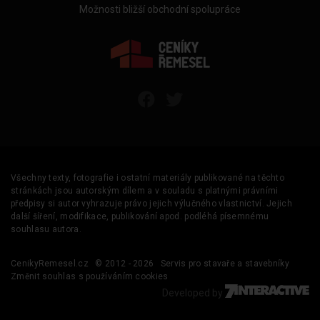
Možnosti bližší obchodní spolupráce
Všechny texty, fotografie i ostatní materiály publikované na těchto
stránkách jsou autorským dílem a v souladu s platnými právními
předpisy si autor vyhrazuje právo jejich výlučného vlastnictví. Jejich
další šíření, modifikace, publikování apod. podléhá písemnému
souhlasu autora.
CenikyRemesel.cz
© 2012 - 2026
Servis pro stavaře a stavebníky
Změnit souhlas s používáním cookies
Developed by