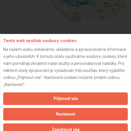
Tento web využívá soubory cookies
ZPĚT
Na našem webu získáváme, ukládáme a zpracováváme informace
o jeho uživatelích. K tomuto účelu využíváme soubory cookies, které
Aktualizováno z portálu ARES dne 30.12.2023 01:00:11
nám pomáhají zkvalitnit naše služby a personalizovat nabídky. Pro
některé účely zpracování je vyžadován Váš souhlas, který vyjádříte
volbou „Přijmout vše“. Nastavení cookies můžete změnit volbou
„Nastavení“.
Důležité informace
Přijmout vše
Naše firmy a řemeslníci
Nastavení
Zpracování a ochrana osobních údajů
Zásady pro používání souborů cookie
Zamítnout vše
Obchodní podmínky (zprostředkování)