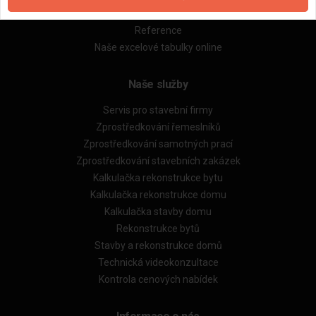
Obchodní podmínky (rozpočtování)
Reference
Naše excelové tabulky online
Naše služby
Servis pro stavební firmy
Zprostředkování řemeslníků
Zprostředkování samotných prací
Zprostředkování stavebních zakázek
Kalkulačka rekonstrukce bytu
Kalkulačka rekonstrukce domu
Kalkulačka stavby domu
Rekonstrukce bytů
Stavby a rekonstrukce domů
Technická videokonzultace
Kontrola cenových nabídek