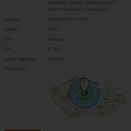
instalatéři, topenáři, obkladači, malíři,
lakýrníci, podlaháři, ostatní služby
Živnosti:
Zednictví od 01/1992
Subjekt:
OSVČ
DPH:
Neplátce
Věk:
67 let
Datum registrace:
1.8.2020
Dostupnost: