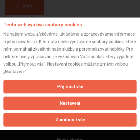
ZPĚT
Tento web využívá soubory cookies
Aktualizováno z portálu ARES dne 03.12.2024 04:30:08
Na našem webu získáváme, ukládáme a zpracováváme informace
o jeho uživatelích. K tomuto účelu využíváme soubory cookies, které
nám pomáhají zkvalitnit naše služby a personalizovat nabídky. Pro
některé účely zpracování je vyžadován Váš souhlas, který vyjádříte
volbou „Přijmout vše“. Nastavení cookies můžete změnit volbou
Důležité informace
„Nastavení“.
Naše firmy a řemeslníci
Zpracování a ochrana osobních údajů
Přijmout vše
Zásady pro používání souborů cookie
Obchodní podmínky (zprostředkování)
Nastavení
Obchodní podmínky (rozpočtování)
Reference
Zamítnout vše
Naše excelové tabulky online
Naše služby