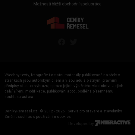
Možnosti bližší obchodní spolupráce
Všechny texty, fotografie i ostatní materiály publikované na těchto
stránkách jsou autorským dílem a v souladu s platnými právními
předpisy si autor vyhrazuje právo jejich výlučného vlastnictví. Jejich
další šíření, modifikace, publikování apod. podléhá písemnému
souhlasu autora.
CenikyRemesel.cz
© 2012 - 2026
Servis pro stavaře a stavebníky
Změnit souhlas s používáním cookies
Developed by