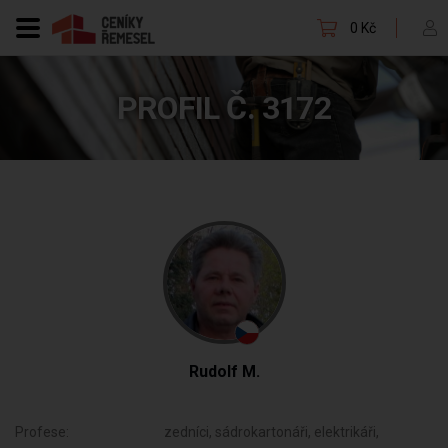
0 Kč
PROFIL Č. 3172
Rudolf M.
Profese:
zedníci, sádrokartonáři, elektrikáři,