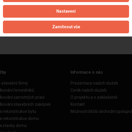
Nastavení
Aktualizováno z portálu ARES dne 03.12.2025 15:45:01
Zamítnout vše
žby
Informace o nás
o stavební firmy
Prezentace našich služeb
dkování řemeslníků
Ceník našich služeb
dkování samotných prací
O projektu a o zakladateli
dkování stavebních zakázek
Kontakt
a rekonstrukce bytu
Možnosti bližší obchodní spolupr
ka rekonstrukce domu
ka stavby domu