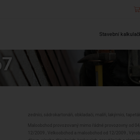
Stavební kalkulač
67
zedníci, sádrokartonáři, obkladači, malíři, lakýrníci, tapetář
Maloobchod provozovaný mimo řádné provozovny od 04/2
12/2009 , Velkoobchod a maloobchod od 12/2009 , Výroba