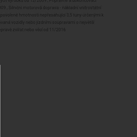
ných výrobků od 12/2009 , Přípravné a dokončovací
09 , Silniční motorová doprava - nákladní vnitrostátní
 povolené hmotnosti nepřesahující 3,5 tuny určenými k
ovaná vozidly nebo jízdními soupravami o největší
epravě zvířat nebo věcí od 11/2016