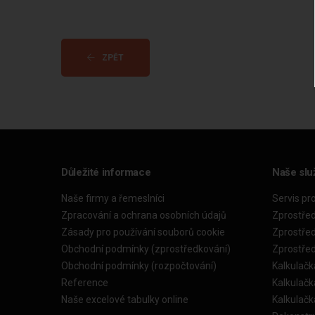
ZPĚT
Důležité informace
Naše slu
Naše firmy a řemeslníci
Servis pr
Zpracování a ochrana osobních údajů
Zprostře
Zásady pro používání souborů cookie
Zprostře
Obchodní podmínky (zprostředkování)
Zprostře
Obchodní podmínky (rozpočtování)
Kalkulačk
Reference
Kalkulač
Naše excelové tabulky online
Kalkulač