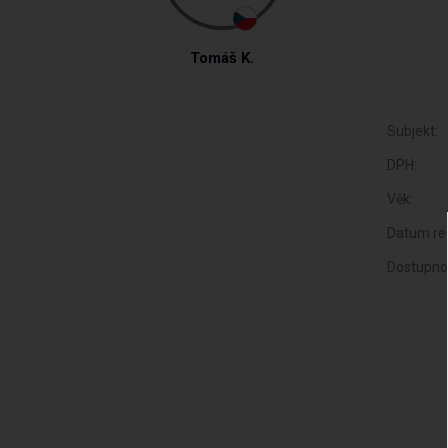
Tomáš K.
Subjekt:
DPH:
Věk:
Datum reg
Dostupno