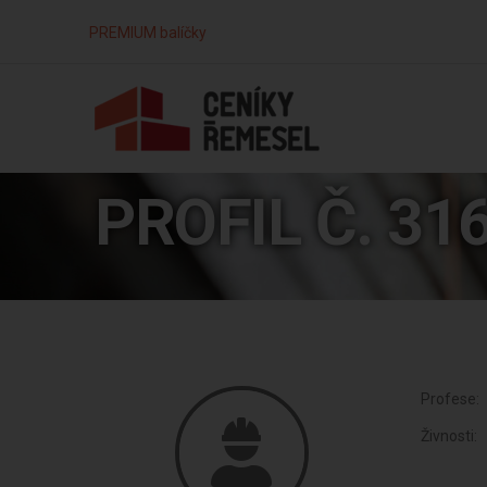
PREMIUM balíčky
PROFIL Č. 31
Profese:
Živnosti: