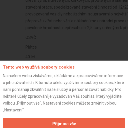
dřeva, výroba dřevěných, korkových, proutěných a slamě
stavební práce, specializované stavební činnosti od 12/20
provozovaná vozidly nebo jízdními soupravami o největší
přepravě zvířat nebo věcí a nákladní mezinárodní provoz
povolené hmotnosti nepřesahující 2,5 tuny určenými k př
OSVČ
Plátce
40 let
istrace:
30.7.2020
Tento web využívá soubory cookies
Na našem webu získáváme, ukládáme a zpracováváme informace
st:
o jeho uživatelích. K tomuto účelu využíváme soubory cookies, které
nám pomáhají zkvalitnit naše služby a personalizovat nabídky. Pro
některé účely zpracování je vyžadován Váš souhlas, který vyjádříte
volbou „Přijmout vše“. Nastavení cookies můžete změnit volbou
„Nastavení“.
Přijmout vše