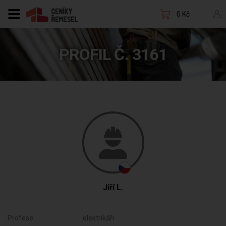
0 Kč
PROFIL Č. 3161
Jiří L.
Profese:
elektrikáři