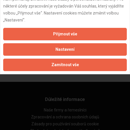
některé účely zpracování je vyžadován Váš souhlas, který vyjádříte
volbou „Přijmout vše“. Nastavení cookies můžete změnit volbou
„Nastavení“.
Přijmout vše
ZPĚT
Nastavení
Zamítnout vše
Aktualizováno z portálu ARES dne 02.12.2025 00:45:02
Důležité informace
Naše firmy a řemeslníci
Zpracování a ochrana osobních údajů
Zásady pro používání souborů cookie