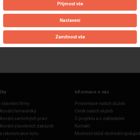
Přijmout vše
Nastavení
Zamítnout vše
Aktualizováno z portálu ARES dne 01.12.2024 00:00:11
žby
Informace o nás
o stavební firmy
Prezentace našich služeb
dkování řemeslníků
Ceník našich služeb
dkování samotných prací
O projektu a o zakladateli
dkování stavebních zakázek
Kontakt
a rekonstrukce bytu
Možnosti bližší obchodní spolupr