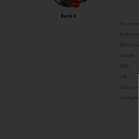
René F.
Proveden
Hodnocen
Referenc
Subjekt:
DPH:
Věk:
Datum reg
Dostupno