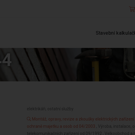
Stavební kalkulač
44
elektrikáři, ostatní služby
Montáž, opravy, revize a zkoušky elektrických zařízen
ochraně majetku a osob od 04/2003
, Výroba, instalace, 
telekomunikačních zařízení od 09/1992 , Velkoobchod a 