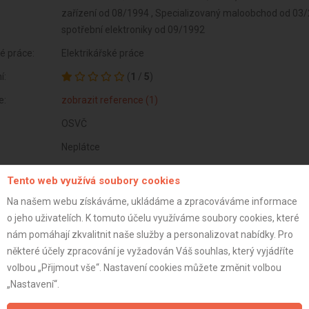
zařízení od 08/1994 , Specializovaný maloobchod od 03/
spotřební elektroniky od 09/1992
é práce:
Elektrikářské práce
í:
(
1
/
5
)
e:
zobrazit reference (1)
OSVČ
Neplátce
60 let
Tento web využívá soubory cookies
istrace:
22.7.2020
Na našem webu získáváme, ukládáme a zpracováváme informace
st:
o jeho uživatelích. K tomuto účelu využíváme soubory cookies, které
nám pomáhají zkvalitnit naše služby a personalizovat nabídky. Pro
některé účely zpracování je vyžadován Váš souhlas, který vyjádříte
volbou „Přijmout vše“. Nastavení cookies můžete změnit volbou
„Nastavení“.