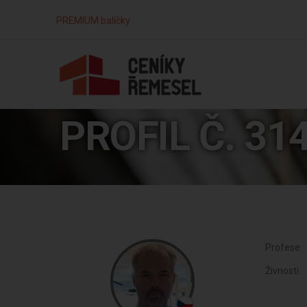
PREMIUM balíčky
PROFIL Č. 31
Profese:
Živnosti: