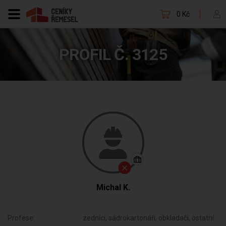
0 Kč
PROFIL Č. 3125
Michal K.
Profese:
zedníci, sádrokartonáři, obkladači, ostatní