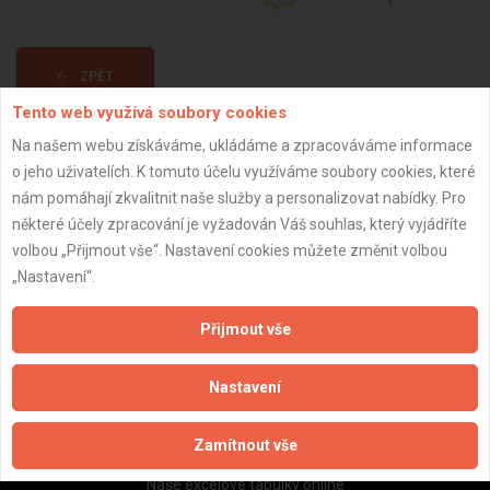
ZPĚT
Tento web využívá soubory cookies
Na našem webu získáváme, ukládáme a zpracováváme informace
Aktualizováno z portálu ARES dne 01.12.2025 23:15:02
o jeho uživatelích. K tomuto účelu využíváme soubory cookies, které
nám pomáhají zkvalitnit naše služby a personalizovat nabídky. Pro
některé účely zpracování je vyžadován Váš souhlas, který vyjádříte
volbou „Přijmout vše“. Nastavení cookies můžete změnit volbou
„Nastavení“.
Důležité informace
Naše firmy a řemeslníci
Přijmout vše
Zpracování a ochrana osobních údajů
Zásady pro používání souborů cookie
Nastavení
Obchodní podmínky (zprostředkování)
Obchodní podmínky (rozpočtování)
Zamítnout vše
Reference
Naše excelové tabulky online