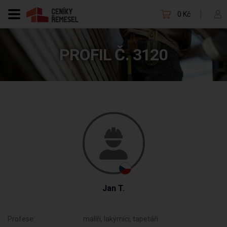
0 Kč
PROFIL Č. 3120
Jan T.
Profese:
malíři, lakýrníci, tapetáři