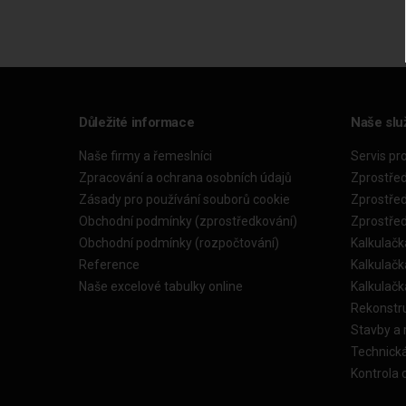
Důležité informace
Naše slu
Naše firmy a řemeslníci
Servis pr
Zpracování a ochrana osobních údajů
Zprostře
Zásady pro používání souborů cookie
Zprostře
Obchodní podmínky (zprostředkování)
Zprostře
Obchodní podmínky (rozpočtování)
Kalkulačk
Reference
Kalkulač
Naše excelové tabulky online
Kalkulač
Rekonstr
Stavby a
Technick
Kontrola 