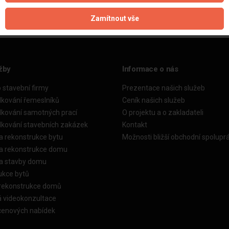
Zamítnout vše
žby
Informace o nás
o stavební firmy
Prezentace našich služeb
dkování řemeslníků
Ceník našich služeb
dkování samotných prací
O projektu a o zakladateli
dkování stavebních zakázek
Kontakt
a rekonstrukce bytu
Možnosti bližší obchodní spolupr
ka rekonstrukce domu
ka stavby domu
ukce bytů
 rekonstrukce domů
á videokonzultace
cenových nabídek