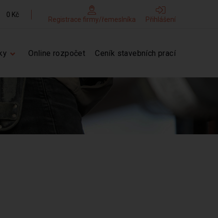
0 Kč
Registrace firmy/řemeslníka
Přihlášení
ky
Online rozpočet
Ceník stavebních prací