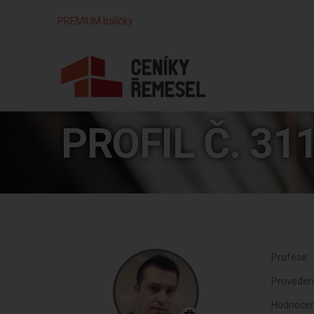
PREMIUM balíčky
PROFIL Č. 31
Profese:
Proveden
Hodnocen