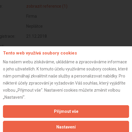
e:
zobrazit reference (1)
Firma
Neplátce
istrace:
21.12.2018
st:
Tento web využívá soubory cookies
Na našem webu získáváme, ukládáme a zpracováváme informace
o jeho uživatelích. K tomuto účelu využíváme soubory cookies, které
nám pomáhají zkvalitnit naše služby a personalizovat nabídky. Pro
některé účely zpracování je vyžadován Váš souhlas, který vyjádříte
volbou „Přijmout vše“. Nastavení cookies můžete změnit volbou
„Nastavení“.
Přijmout vše
Aktualizováno z portálu ARES dne 02.12.2024 21:00:12
Nastavení