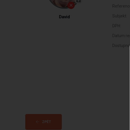
Referenc
Subjekt:
David
DPH:
Datum reg
Dostupno
ZPĚT