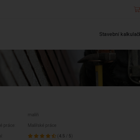
Stavební kalkulač
1
malíři
é práce:
Malířské práce
í:
(
4.5
/
5
)