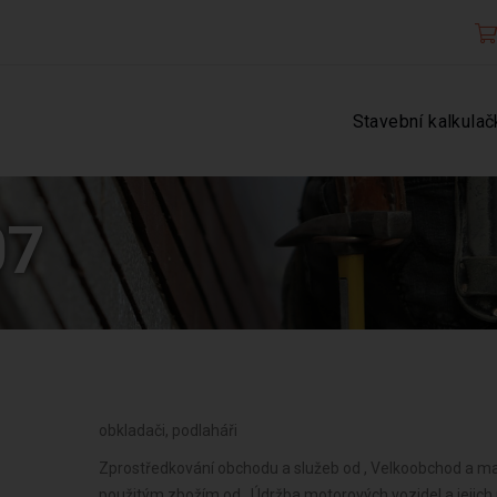
Stavební kalkulač
07
obkladači, podlaháři
Zprostředkování obchodu a služeb od , Velkoobchod a maloobchod od , Zastavárenská činnost a maloobchod s použitým zbožím od , Údržba motorových vozidel a jejich příslušenství od , Potrubní a pozemní doprava (vyjma železniční a silniční motorové dopravy) od , Skladování, balení zboží, manipulace s nákladem a technické činnosti v dopravě od , Zasilatelství a zastupování v celním řízení od , Ubytovací služby od , Činnost informačních a zpravodajských kanceláří od , Poskytování software, poradenství v oblasti informačních technologií, zpracování dat, hostingové a související činnosti a webové portály od , Nákup, prodej, správa a údržba nemovitostí od , Pronájem a půjčování věcí movitých od , Poradenská a konzultační činnost, zpracování odborných studií a posudků od , Projektování pozemkových úprav od , Příprava a vypracování technických návrhů, grafické a kresličské práce od , Projektování elektrických zařízení od , Výzkum a vývoj v oblasti přírodních a technických věd nebo společenských věd od , Testování, měření, analýzy a kontroly od , Návrhářská, designérská, aranžérská činnost a modeling od , Reklamní činnost, marketing, mediální zastoupení od , Fotografické služby od , Překladatelská a tlumočnická činnost od , Služby v oblasti administrativní správy a služby organizačně hospodářské povahy od , Provozování cestovní agentury a průvodcovská činnost v oblasti cestovního ruchu od , Mimoškolní výchova a vzdělávání, pořádání kurzů, školení, včetně lektorské činnosti od , Provozování kulturních, kulturně-vzdělávacích a zábavních zařízení, pořádání kulturních produkcí, zábav, výstav, veletrhů, přehlídek, prodejních a obdobných akcí od , Provozování tělovýchovných a sportovních zařízení a organizování sportovní činnosti od , Praní pro domácnost, žehlení, opravy a údržba oděvů, bytového textilu a osobního zboží od , Opravy a údržba potřeb pro domácnost, předmětů ku