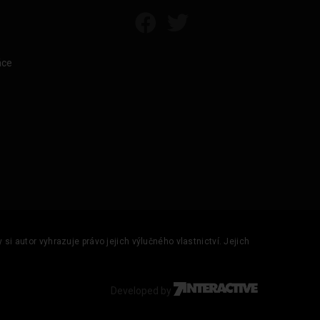
áce
si autor vyhrazuje právo jejich výlučného vlastnictví. Jejich
Developed by