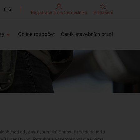
0 Kč
Registrace firmy/řemeslníka
Přihlášení
ky
Online rozpočet
Ceník stavebních prací
lturní povahy, výrobků jemné mechaniky, optických přístrojů a měřidel od , Poskytování technických služeb od , Poskytování služeb osobního charakteru a pro osobní hygienu od , Poskytování služeb pro rodinu a domácnost od , Výroba, obchod a služby jinde nezařazené od , Poskytování služeb pro zemědělství, zahradnictví, rybníkářství, lesnictví a myslivost od , Činnost odborného lesního hospodáře a vyhotovování lesních hospodářských plánů a osnov od , Diagnostická, zkušební a poradenská činnost v ochraně rostlin a ošetřování rostlin, rostlinných produktů, objektů a půdy proti škodlivým organismům přípravky na ochranu rostlin nebo biocidními přípravky od , Nakládání s reprodukčním materiálem lesních dřevin od , Úprava nerostů, dobývání rašeliny a bahna od , Chov zvířat a jejich výcvik (s výjimkou živočišné výroby) od , Výroba potravinářských a škrobárenských výrobků od , Pěstitelské pálení od , Výroba krmiv, krmných směsí, doplňkových látek a premixů od , Výroba textilií, textilních výrobků, oděvů a oděvních doplňků od , Výroba a opravy obuvi, brašnářského a sedlářského zboží od , Zpracování dřeva, výroba dřevěných, korkových, proutěných a slaměných výrobků od , Výroba vlákniny, papíru a lepenky a zboží z těchto materiálů od , Vydavatelské činnosti, polygrafická výroba, knihařské a kopírovací práce od , Výroba, rozmnožování, distribuce, prodej, pronájem zvukových a zvukově-obrazových záznamů a výroba nenahraných nosičů údajů a záznamů od , Výroba koksu, surového dehtu a jiných pevných paliv od , Výroba chemických látek a chemických směsí nebo předmětů a kosmetických přípravků od , Výroba hnojiv od , Výroba plastových a pryžových výrobků od , Výroba a zpracování skla od , Výroba stavebních hmot, porcelánových, keramických a sádrových výrobků od