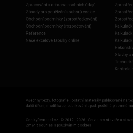
Zpracování a ochrana osobních údajů
Zprostře
Zásady pro používání souborů cookie
Zprostře
Obchodní podmínky (zprostředkování)
Zprostře
Obchodní podmínky (rozpočtování)
Kalkulačk
Reference
Kalkulač
Naše excelové tabulky online
Kalkulač
Rekonstr
Stavby a
Technick
Kontrola 
Všechny texty, fotografie i ostatní materiály publikované na t
další šíření, modifikace, publikování apod. podléhá písemném
CenikyRemesel.cz
© 2012 - 2026
Servis pro stavaře a stave
Změnit souhlas s používáním cookies