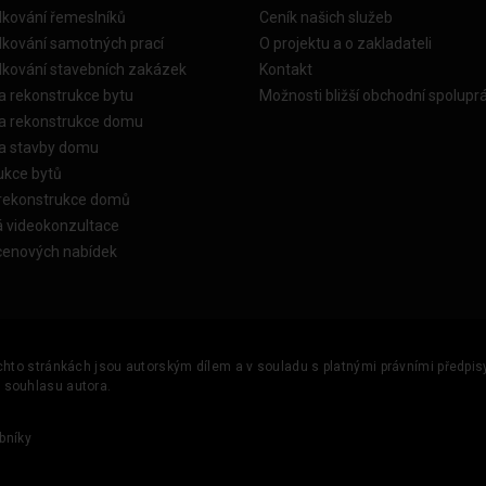
dkování řemeslníků
Ceník našich služeb
dkování samotných prací
O projektu a o zakladateli
dkování stavebních zakázek
Kontakt
a rekonstrukce bytu
Možnosti bližší obchodní spolupr
ka rekonstrukce domu
ka stavby domu
ukce bytů
 rekonstrukce domů
á videokonzultace
cenových nabídek
ěchto stránkách jsou autorským dílem a v souladu s platnými právními předpisy 
u souhlasu autora.
bníky