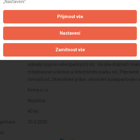
„Nastavení“.
Přijmout vše
Nastavení
Zamítnout vše
Firma s.r.o.
Neplátce
40 let
istrace:
25.6.2020
st: