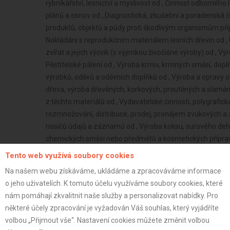
Tento web využívá soubory cookies
Na našem webu získáváme, ukládáme a zpracováváme informace
o jeho uživatelích. K tomuto účelu využíváme soubory cookies, které
nám pomáhají zkvalitnit naše služby a personalizovat nabídky. Pro
některé účely zpracování je vyžadován Váš souhlas, který vyjádříte
volbou „Přijmout vše“. Nastavení cookies můžete změnit volbou