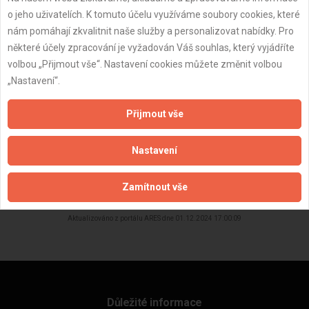
Dostupnost:
o jeho uživatelích. K tomuto účelu využíváme soubory cookies, které
nám pomáhají zkvalitnit naše služby a personalizovat nabídky. Pro
některé účely zpracování je vyžadován Váš souhlas, který vyjádříte
volbou „Přijmout vše“. Nastavení cookies můžete změnit volbou
„Nastavení“.
Přijmout vše
Nastavení
ZPĚT
Zamítnout vše
Aktualizováno z portálu ARES dne 01.12.2024 17:00:09
Důležité informace