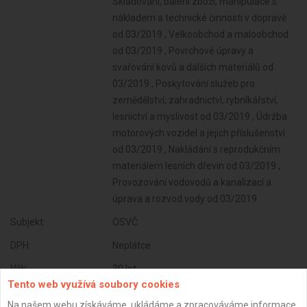
Skladování, balení zboží, manipulace s
nákladem a technické činnosti v dopravě
od 03/2019 , Velkoobchod a maloobchod
od 03/2019 , Povrchové úpravy a
svařování kovů a dalších materiálů od
03/2019 , Poskytování služeb pro
zemědělství, zahradnictví, rybníkářství,
lesnictví a myslivost od 03/2019 , Údržba
motorových vozidel a jejich příslušenství
od 03/2019 , Nakládání s reprodukčním
materiálem lesních dřevin od 03/2019 ,
Provozování vodovodů a kanalizací a
úprava a rozvod vody od 03/2019
Subjekt:
OSVČ
DPH:
Neplátce
Věk:
30 let
Tento web využívá soubory cookies
Datum registrace:
20.6.2020
Na našem webu získáváme, ukládáme a zpracováváme informace