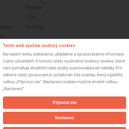
Neplátce
37 let
istrace:
30.5.2020
st:
Tento web využívá soubory cookies
Na našem webu získáváme, ukládáme a zpracováváme informace
o jeho uživatelích. K tomuto účelu využíváme soubory cookies, které
nám pomáhají zkvalitnit naše služby a personalizovat nabídky. Pro
některé účely zpracování je vyžadován Váš souhlas, který vyjádříte
volbou „Přijmout vše“. Nastavení cookies můžete změnit volbou
„Nastavení“.
Přijmout vše
Aktualizováno z portálu ARES dne 31.12.2023 19:30:09
Nastavení