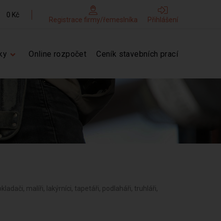
0 Kč
Registrace firmy/řemeslníka
Přihlášení
ky
Online rozpočet
Ceník stavebních prací
kladači, malíři, lakýrníci, tapetáři, podlaháři, truhláři,