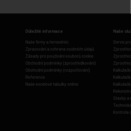
Důležité informace
Naše slu
Naše firmy a řemeslníci
Servis pr
Zpracování a ochrana osobních údajů
Zprostře
Zásady pro používání souborů cookie
Zprostře
Obchodní podmínky (zprostředkování)
Zprostře
Obchodní podmínky (rozpočtování)
Kalkulačk
Reference
Kalkulač
Naše excelové tabulky online
Kalkulač
Rekonstr
Stavby a
Technick
Kontrola 