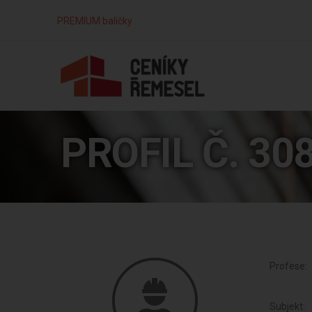
PREMIUM balíčky
PROFIL Č. 30
Profese:
Subjekt: