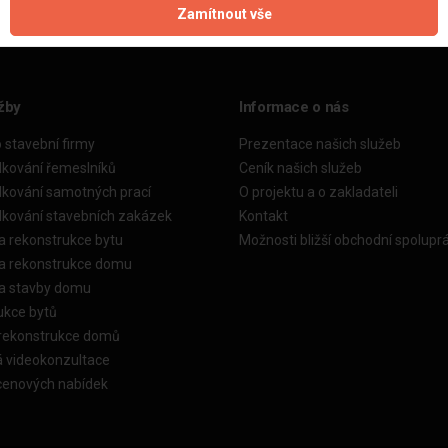
Zamítnout vše
žby
Informace o nás
o stavební firmy
Prezentace našich služeb
dkování řemeslníků
Ceník našich služeb
dkování samotných prací
O projektu a o zakladateli
dkování stavebních zakázek
Kontakt
a rekonstrukce bytu
Možnosti bližší obchodní spolupr
ka rekonstrukce domu
ka stavby domu
ukce bytů
 rekonstrukce domů
á videokonzultace
cenových nabídek