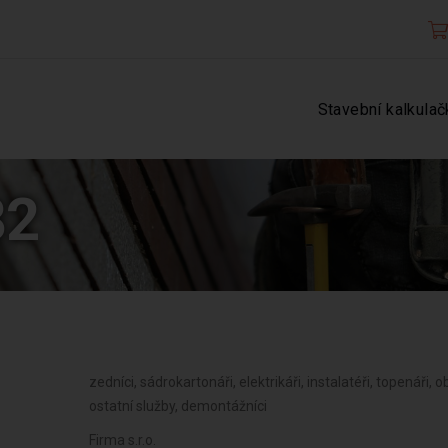
Stavební kalkulač
82
zedníci, sádrokartonáři, elektrikáři, instalatéři, topenáři, ob
ostatní služby, demontážníci
Firma s.r.o.