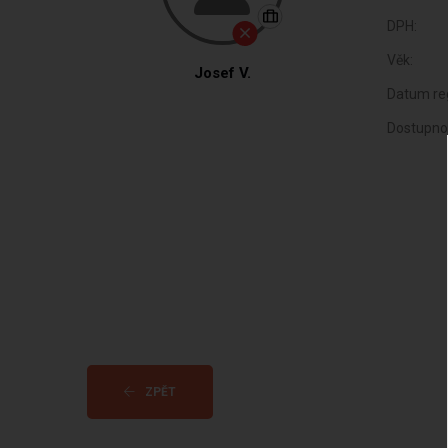
DPH:
Věk:
Josef V.
Datum reg
Dostupno
ZPĚT