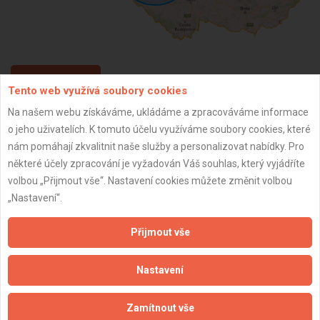
ZPĚT
Tento web využívá soubory cookies
Na našem webu získáváme, ukládáme a zpracováváme informace
o jeho uživatelích. K tomuto účelu využíváme soubory cookies, které
Aktualizováno z portálu ARES dne 02.12.2024 14:45:09
nám pomáhají zkvalitnit naše služby a personalizovat nabídky. Pro
některé účely zpracování je vyžadován Váš souhlas, který vyjádříte
volbou „Přijmout vše“. Nastavení cookies můžete změnit volbou
„Nastavení“.
Důležité informace
Přijmout vše
Naše firmy a řemeslníci
Zpracování a ochrana osobních údajů
Nastavení
Zásady pro používání souborů cookie
Obchodní podmínky (zprostředkování)
Zamítnout vše
Obchodní podmínky (rozpočtování)