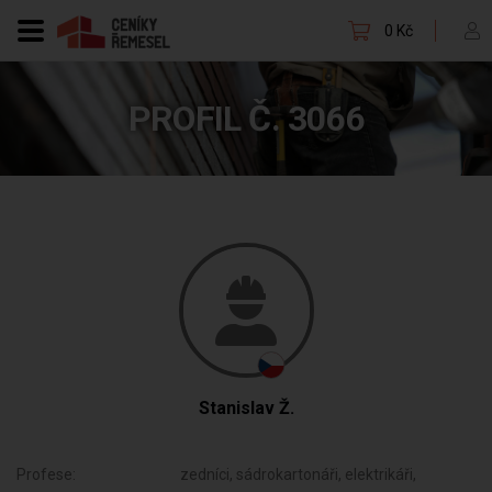
0 Kč
PROFIL Č. 3066
Stanislav Ž.
Profese:
zedníci, sádrokartonáři, elektrikáři,