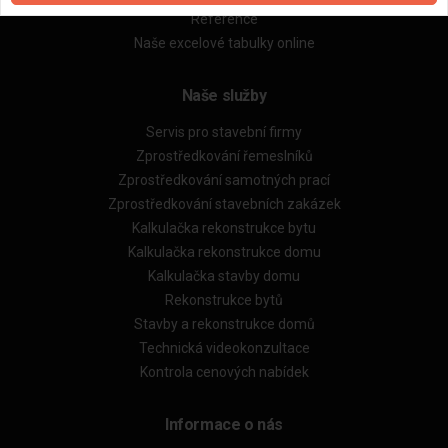
Reference
Naše excelové tabulky online
Naše služby
Servis pro stavební firmy
Zprostředkování řemeslníků
Zprostředkování samotných prací
Zprostředkování stavebních zakázek
Kalkulačka rekonstrukce bytu
Kalkulačka rekonstrukce domu
Kalkulačka stavby domu
Rekonstrukce bytů
Stavby a rekonstrukce domů
Technická videokonzultace
Kontrola cenových nabídek
Informace o nás