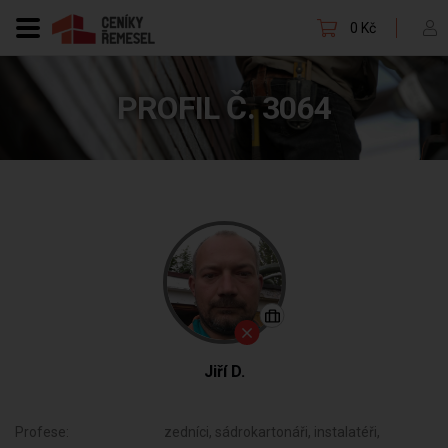
0 Kč
PROFIL Č. 3064
Jiří D.
Profese:
zedníci, sádrokartonáři, instalatéři,