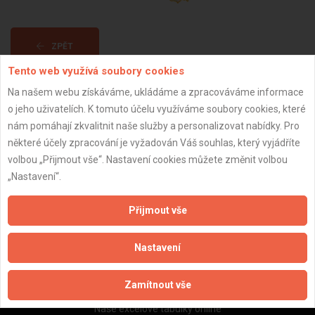
ZPĚT
Tento web využívá soubory cookies
Na našem webu získáváme, ukládáme a zpracováváme informace
Aktualizováno z portálu ARES dne 02.12.2024 08:15:08
o jeho uživatelích. K tomuto účelu využíváme soubory cookies, které
nám pomáhají zkvalitnit naše služby a personalizovat nabídky. Pro
některé účely zpracování je vyžadován Váš souhlas, který vyjádříte
volbou „Přijmout vše“. Nastavení cookies můžete změnit volbou
„Nastavení“.
Důležité informace
Naše firmy a řemeslníci
Přijmout vše
Zpracování a ochrana osobních údajů
Zásady pro používání souborů cookie
Nastavení
Obchodní podmínky (zprostředkování)
Obchodní podmínky (rozpočtování)
Zamítnout vše
Reference
Naše excelové tabulky online