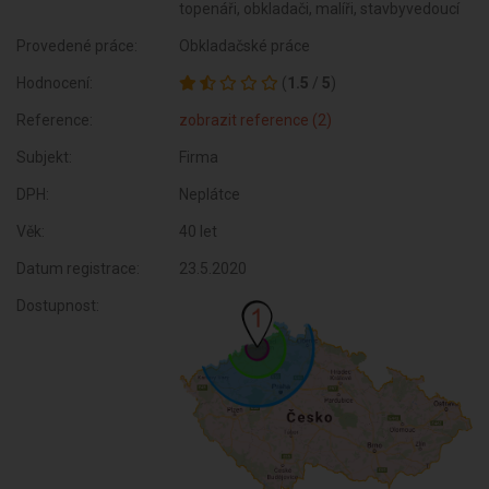
topenáři, obkladači, malíři, stavbyvedoucí
Provedené práce:
Obkladačské práce
Hodnocení:
(
1.5
/
5
)
Reference:
zobrazit reference (2)
Subjekt:
Firma
DPH:
Neplátce
Věk:
40 let
Datum registrace:
23.5.2020
Dostupnost: