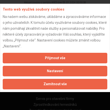
Aktualizováno z portálu ARES dne 05.01.2024 00:00:08
Tento web využívá soubory cookies
Na našem webu získáváme, ukládáme a zpracováváme informace
o jeho uživatelích. K tomuto účelu využíváme soubory cookies, které
nám pomáhají zkvalitnit naše služby a personalizovat nabídky. Pro
Důležité informace
některé účely zpracování je vyžadován Váš souhlas, který vyjádříte
volbou „Přijmout vše“. Nastavení cookies můžete změnit volbou
Naše firmy a řemeslníci
„Nastavení“.
Zpracování a ochrana osobních údajů
Zásady pro používání souborů cookie
Přijmout vše
Obchodní podmínky (zprostředkování)
Obchodní podmínky (rozpočtování)
Nastavení
Reference
Naše excelové tabulky online
Zamítnout vše
Naše služby
Servis pro stavební firmy
Zprostředkování řemeslníků