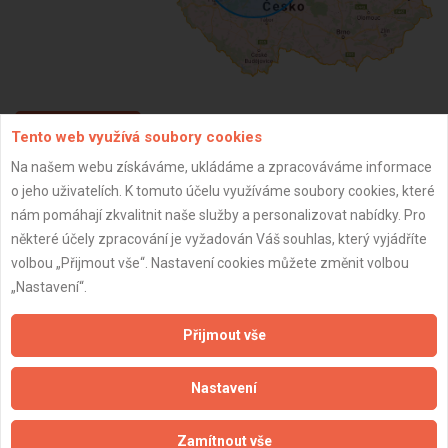
Tento web využívá soubory cookies
ZPĚT
Na našem webu získáváme, ukládáme a zpracováváme informace
o jeho uživatelích. K tomuto účelu využíváme soubory cookies, které
Aktualizováno z portálu ARES dne 27.05.2024 11:14:12
nám pomáhají zkvalitnit naše služby a personalizovat nabídky. Pro
některé účely zpracování je vyžadován Váš souhlas, který vyjádříte
volbou „Přijmout vše“. Nastavení cookies můžete změnit volbou
„Nastavení“.
Důležité informace
Přijmout vše
Naše firmy a řemeslníci
Nastavení
Zpracování a ochrana osobních údajů
Zásady pro používání souborů cookie
Obchodní podmínky (zprostředkování)
Zamítnout vše