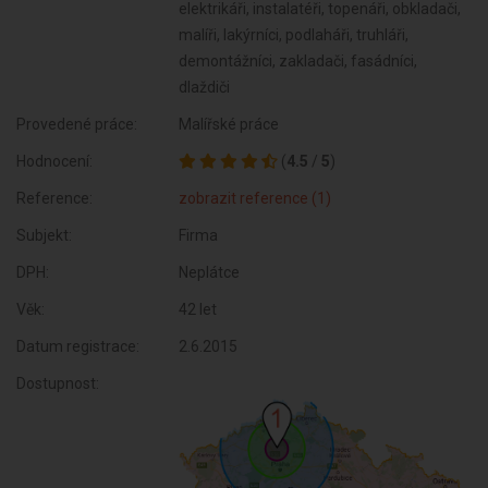
elektrikáři, instalatéři, topenáři, obkladači,
malíři, lakýrníci, podlaháři, truhláři,
demontážníci, zakladači, fasádníci,
dlaždiči
Provedené práce:
Malířské práce
Hodnocení:
(
4.5
/
5
)
Reference:
zobrazit reference (1)
Subjekt:
Firma
DPH:
Neplátce
Věk:
42 let
Datum registrace:
2.6.2015
Dostupnost: