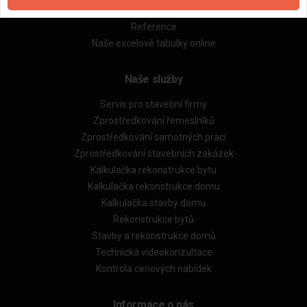
Obchodní podmínky (rozpočtování)
Reference
Naše excelové tabulky online
Naše služby
Servis pro stavební firmy
Zprostředkování řemeslníků
Zprostředkování samotných prací
Zprostředkování stavebních zakázek
Kalkulačka rekonstrukce bytu
Kalkulačka rekonstrukce domu
Kalkulačka stavby domu
Rekonstrukce bytů
Stavby a rekonstrukce domů
Technická videokonzultace
Kontrola cenových nabídek
Informace o nás