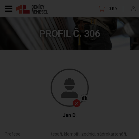
0 Kč
PROFIL Č. 306
Jan D.
Profese:
tesaři, klempíři, zedníci, sádrokartonáři,