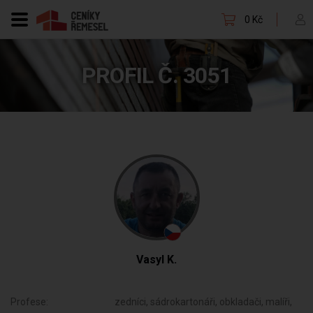
0 Kč
PROFIL Č. 3051
Vasyl K.
Profese:
zedníci, sádrokartonáři, obkladači, malíři,