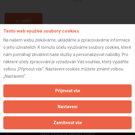
ZPĚT
Tento web využívá soubory cookies
Na našem webu získáváme, ukládáme a zpracováváme informace
Aktualizováno z portálu ARES dne 04.12.2025 15:45:02
o jeho uživatelích. K tomuto účelu využíváme soubory cookies, které
nám pomáhají zkvalitnit naše služby a personalizovat nabídky. Pro
některé účely zpracování je vyžadován Váš souhlas, který vyjádříte
volbou „Přijmout vše“. Nastavení cookies můžete změnit volbou
„Nastavení“.
Důležité informace
Naše firmy a řemeslníci
Přijmout vše
Zpracování a ochrana osobních údajů
Zásady pro používání souborů cookie
Nastavení
Obchodní podmínky (zprostředkování)
Obchodní podmínky (rozpočtování)
Zamítnout vše
Reference
Naše excelové tabulky online