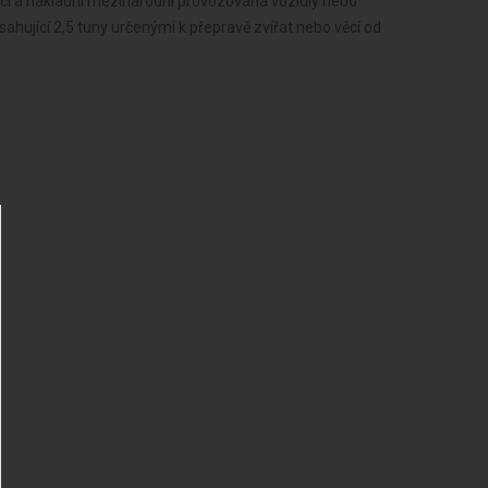
věcí a nákladní mezinárodní provozovaná vozidly nebo
ahující 2,5 tuny určenými k přepravě zvířat nebo věcí od