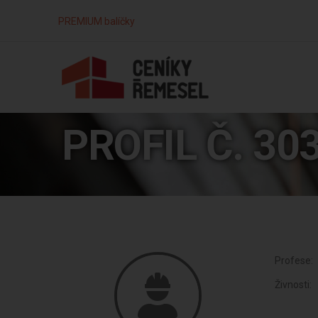
PREMIUM balíčky
PROFIL Č. 30
Profese:
Živnosti: