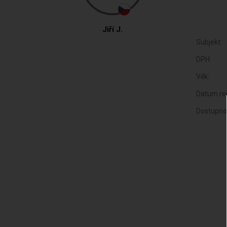
Jiří J.
Subjekt:
DPH:
Věk:
Datum reg
Dostupno