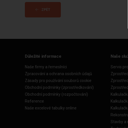
ZPĚT
Důležité informace
Naše slu
Naše firmy a řemeslníci
Servis pr
Zpracování a ochrana osobních údajů
Zprostře
Zásady pro používání souborů cookie
Zprostře
Obchodní podmínky (zprostředkování)
Zprostře
Obchodní podmínky (rozpočtování)
Kalkulačk
Reference
Kalkulač
Naše excelové tabulky online
Kalkulač
Rekonstr
Stavby a