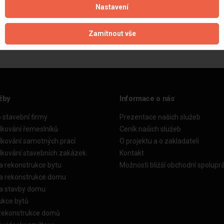
Nastavení
Aktualizováno z portálu ARES dne 31.12.2023 10:00:13
Zamítnout vše
žby
Informace o nás
o stavební firmy
Prezentace našich služeb
dkování řemeslníků
Ceník našich služeb
dkování samotných prací
O projektu a o zakladateli
dkování stavebních zakázek
Kontakt
a rekonstrukce bytu
Možnosti bližší obchodní spolupr
ka rekonstrukce domu
ka stavby domu
ukce bytů
 rekonstrukce domů