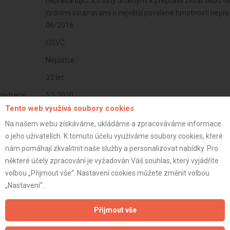
nepřesahující 3,5 tuny určenými k přepravě zvířat nebo 
jízdními soupravami o největší povolené hmotnosti nepřes
06/2016
OSVČ
Neplátce
33 let
istrace:
5.5.2020
Tento web využívá soubory cookies
st:
Na našem webu získáváme, ukládáme a zpracováváme informace
o jeho uživatelích. K tomuto účelu využíváme soubory cookies, které
nám pomáhají zkvalitnit naše služby a personalizovat nabídky. Pro
některé účely zpracování je vyžadován Váš souhlas, který vyjádříte
volbou „Přijmout vše“. Nastavení cookies můžete změnit volbou
„Nastavení“.
Přijmout vše