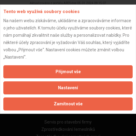
Aktualizováno z portálu ARES dne 05.01.2024 09:15:07
Tento web využívá soubory cookies
Na našem webu získáváme, ukládáme a zpracováváme informace
o jeho uživatelích. K tomuto účelu využíváme soubory cookies, které
nám pomáhají zkvalitnit naše služby a personalizovat nabídky. Pro
Důležité informace
některé účely zpracování je vyžadován Váš souhlas, který vyjádříte
volbou „Přijmout vše“. Nastavení cookies můžete změnit volbou
Naše firmy a řemeslníci
„Nastavení“.
Zpracování a ochrana osobních údajů
Zásady pro používání souborů cookie
Přijmout vše
Obchodní podmínky (zprostředkování)
Obchodní podmínky (rozpočtování)
Nastavení
Reference
Naše excelové tabulky online
Zamítnout vše
Naše služby
Servis pro stavební firmy
Zprostředkování řemeslníků