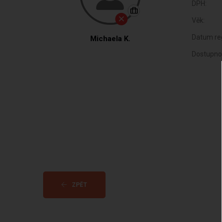
DPH:
Věk:
Datum reg
Michaela K.
Dostupno
ZPĚT