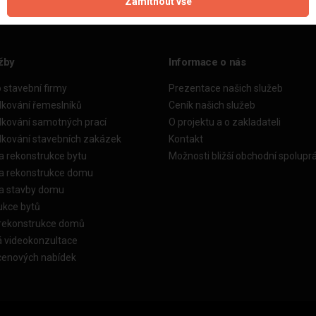
Zamítnout vše
žby
Informace o nás
o stavební firmy
Prezentace našich služeb
dkování řemeslníků
Ceník našich služeb
dkování samotných prací
O projektu a o zakladateli
dkování stavebních zakázek
Kontakt
a rekonstrukce bytu
Možnosti bližší obchodní spolupr
ka rekonstrukce domu
ka stavby domu
ukce bytů
 rekonstrukce domů
á videokonzultace
cenových nabídek