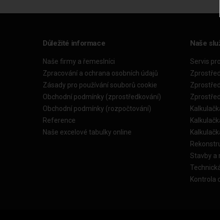
Důležité informace
Naše slu
Naše firmy a řemeslníci
Servis pr
Zpracování a ochrana osobních údajů
Zprostře
Zásady pro používání souborů cookie
Zprostře
Obchodní podmínky (zprostředkování)
Zprostře
Obchodní podmínky (rozpočtování)
Kalkulačk
Reference
Kalkulač
Naše excelové tabulky online
Kalkulač
Rekonstr
Stavby a
Technick
Kontrola 