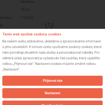
Neplátce
35 let
istrace:
3.5.2020
st:
Tento web využívá soubory cookies
Na našem webu získáváme, ukládáme a zpracováváme informace
o jeho uživatelích. K tomuto účelu využíváme soubory cookies, které
nám pomáhají zkvalitnit naše služby a personalizovat nabídky. Pro
některé účely zpracování je vyžadován Váš souhlas, který vyjádříte
volbou „Přijmout vše“. Nastavení cookies můžete změnit volbou
„Nastavení“.
Přijmout vše
Aktualizováno z portálu ARES dne 01.01.2024 10:30:13
Nastavení