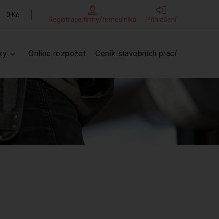
0 Kč
Registrace firmy/řemeslníka
Přihlášení
ky
Online rozpočet
Ceník stavebních prací