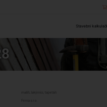
Stavební kalkulač
28
malíři, lakýrníci, tapetáři
Firma s.r.o.