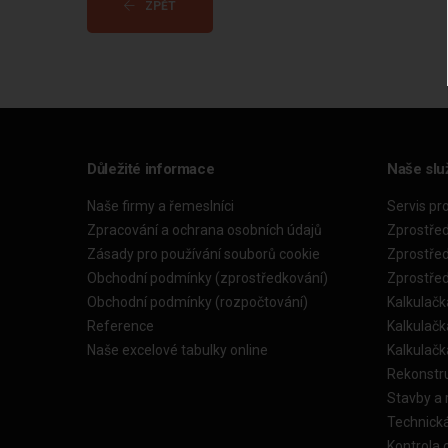
ZPĚT
Důležité informace
Naše slu
Naše firmy a řemeslníci
Servis pr
Zpracování a ochrana osobních údajů
Zprostře
Zásady pro používání souborů cookie
Zprostře
Obchodní podmínky (zprostředkování)
Zprostře
Obchodní podmínky (rozpočtování)
Kalkulačk
Reference
Kalkulač
Naše excelové tabulky online
Kalkulač
Rekonstr
Stavby a
Technick
Kontrola 