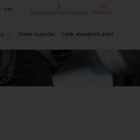
0 Kč
Registrace firmy/řemeslníka
Přihlášení
ky
Online rozpočet
Ceník stavebních prací