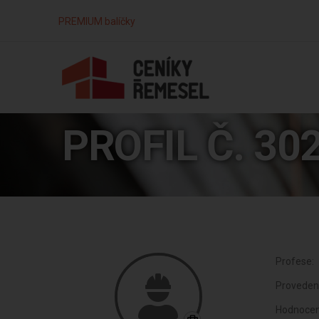
PREMIUM balíčky
PROFIL Č. 30
Profese:
Proveden
Hodnocen