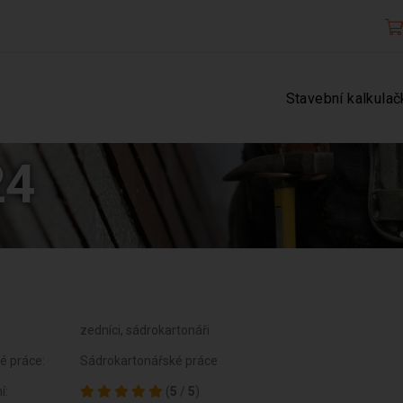
Stavební kalkulač
24
zedníci, sádrokartonáři
é práce:
Sádrokartonářské práce
í:
(
5
/
5
)