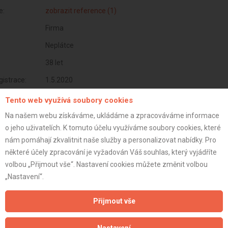
e:
zobrazit reference (1)
Firma
Neplátce
38 let
istrace:
1.5.2020
st:
Tento web využívá soubory cookies
Na našem webu získáváme, ukládáme a zpracováváme informace
o jeho uživatelích. K tomuto účelu využíváme soubory cookies, které
nám pomáhají zkvalitnit naše služby a personalizovat nabídky. Pro
některé účely zpracování je vyžadován Váš souhlas, který vyjádříte
volbou „Přijmout vše“. Nastavení cookies můžete změnit volbou
„Nastavení“.
Přijmout vše