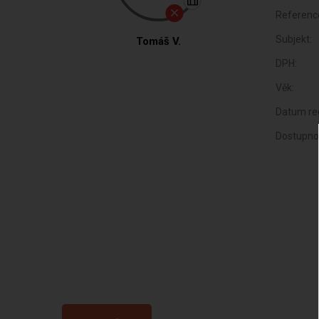
Referenc
Subjekt:
Tomáš V.
DPH:
Věk:
Datum reg
Dostupno