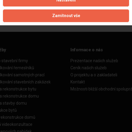
Nastavení
Aktualizováno z portálu ARES dne 02.01.2024 18:00:13
Zamítnout vše
žby
Informace o nás
o stavební firmy
Prezentace našich služeb
dkování řemeslníků
Ceník našich služeb
dkování samotných prací
O projektu a o zakladateli
dkování stavebních zakázek
Kontakt
a rekonstrukce bytu
Možnosti bližší obchodní spolupr
ka rekonstrukce domu
ka stavby domu
ukce bytů
 rekonstrukce domů
á videokonzultace
cenových nabídek