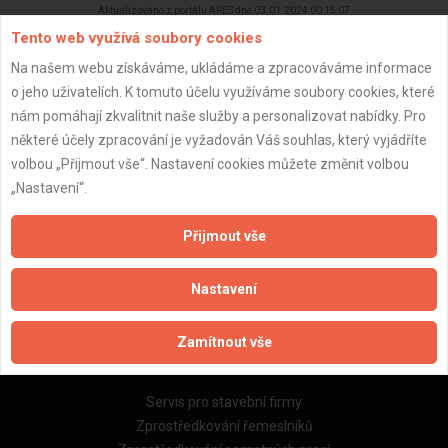
Aktualizováno z portálu ARES dne 03.01.2024 00:15:07
Tento web využívá soubory cookies
Na našem webu získáváme, ukládáme a zpracováváme informace
o jeho uživatelích. K tomuto účelu využíváme soubory cookies, které
nám pomáhají zkvalitnit naše služby a personalizovat nabídky. Pro
Důležité informace
některé účely zpracování je vyžadován Váš souhlas, který vyjádříte
volbou „Přijmout vše“. Nastavení cookies můžete změnit volbou
Naše firmy a řemeslníci
„Nastavení“.
Zpracování a ochrana osobních údajů
Zásady pro používání souborů cookie
Přijmout vše
Obchodní podmínky (zprostředkování)
Obchodní podmínky (rozpočtování)
Nastavení
Reference
Naše excelové tabulky online
Zamítnout vše
Naše služby
Servis pro stavební firmy
Zprostředkování řemeslníků