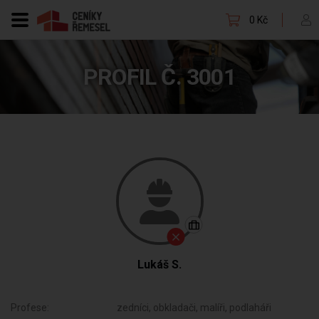
0 Kč
PROFIL Č. 3001
Lukáš S.
Profese:
zedníci, obkladači, malíři, podlaháři