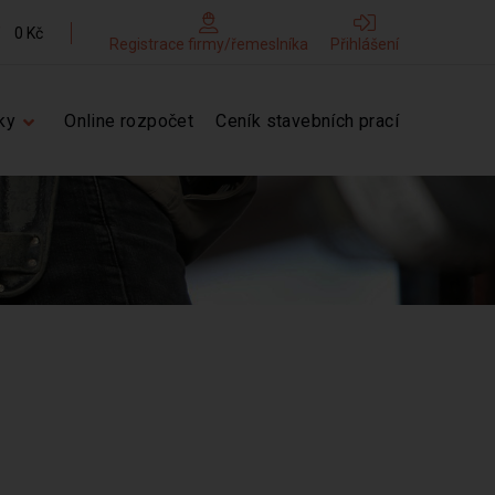
0 Kč
Registrace firmy/řemeslníka
Přihlášení
ky
Online rozpočet
Ceník stavebních prací