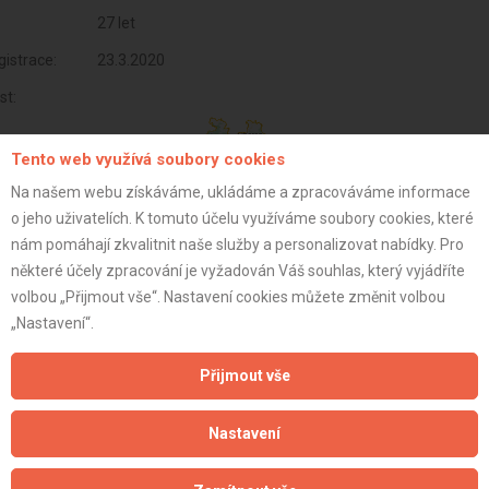
27 let
istrace:
23.3.2020
st:
Tento web využívá soubory cookies
Na našem webu získáváme, ukládáme a zpracováváme informace
o jeho uživatelích. K tomuto účelu využíváme soubory cookies, které
nám pomáhají zkvalitnit naše služby a personalizovat nabídky. Pro
některé účely zpracování je vyžadován Váš souhlas, který vyjádříte
volbou „Přijmout vše“. Nastavení cookies můžete změnit volbou
„Nastavení“.
Přijmout vše
Aktualizováno z portálu ARES dne 02.01.2024 17:15:07
Nastavení