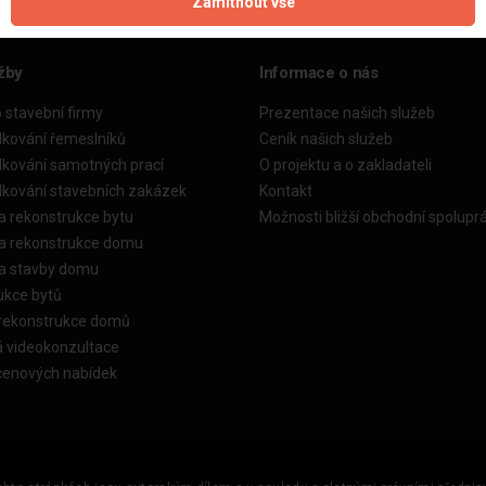
Zamítnout vše
žby
Informace o nás
o stavební firmy
Prezentace našich služeb
dkování řemeslníků
Ceník našich služeb
dkování samotných prací
O projektu a o zakladateli
dkování stavebních zakázek
Kontakt
a rekonstrukce bytu
Možnosti bližší obchodní spolupr
ka rekonstrukce domu
ka stavby domu
ukce bytů
 rekonstrukce domů
á videokonzultace
cenových nabídek