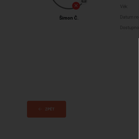
Věk:
Datum reg
Šimon Č.
Dostupno
ZPĚT