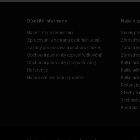
Důležité informace
Naše slu
Naše firmy a řemeslníci
Servis pr
Zpracování a ochrana osobních údajů
Zprostře
Zásady pro používání souborů cookie
Zprostře
Obchodní podmínky (zprostředkování)
Zprostře
Obchodní podmínky (rozpočtování)
Kalkulačk
Reference
Kalkulač
Naše excelové tabulky online
Kalkulač
Rekonstr
Stavby a
Technick
Kontrola 