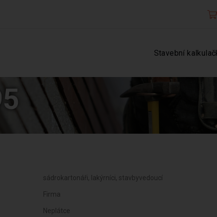
Stavební kalkulač
95
sádrokartonáři, lakýrníci, stavbyvedoucí
Firma
Neplátce