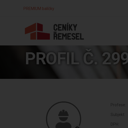
PREMIUM balíčky
PROFIL Č. 29
Profese:
Subjekt:
DPH: