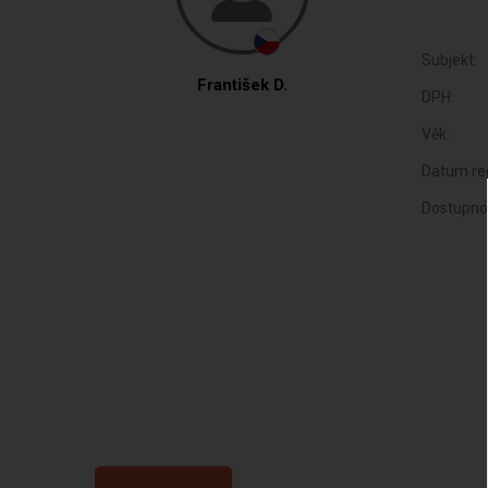
Subjekt:
František D.
DPH:
Věk:
Datum reg
Dostupno