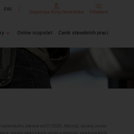
0 Kč
Registrace firmy/řemeslníka
Přihlášení
ky
Online rozpočet
Ceník stavebních prací
vnostenského zákona od 01/2020 , Montáž, opravy, revize
ace, opravy elektrických strojů a přístrojů, elektronických