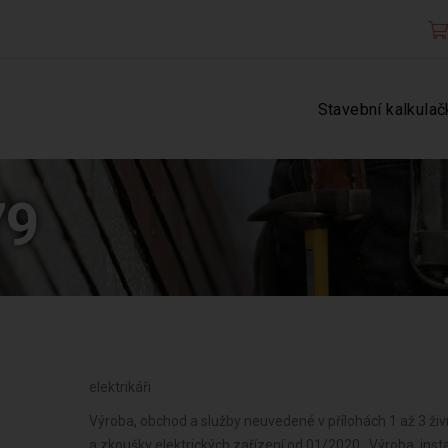
Stavební kalkulač
79
elektrikáři
Výroba, obchod a služby neuvedené v přílohách 1 až 3 ži
a zkoušky elektrických zařízení od 01/2020 , Výroba, instal