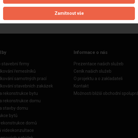
Aktualizováno z portálu ARES dne 01.01.2024 22:45:11
Zamítnout vše
žby
Informace o nás
o stavební firmy
Prezentace našich služeb
dkování řemeslníků
Ceník našich služeb
dkování samotných prací
O projektu a o zakladateli
dkování stavebních zakázek
Kontakt
a rekonstrukce bytu
Možnosti bližší obchodní spolupr
ka rekonstrukce domu
ka stavby domu
ukce bytů
 rekonstrukce domů
á videokonzultace
cenových nabídek