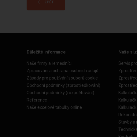
ZPĚT
Důležité informace
Naše slu
Naše firmy a řemeslníci
Servis pr
Zpracování a ochrana osobních údajů
Zprostře
Zásady pro používání souborů cookie
Zprostře
Obchodní podmínky (zprostředkování)
Zprostře
Obchodní podmínky (rozpočtování)
Kalkulačk
Reference
Kalkulač
Naše excelové tabulky online
Kalkulač
Rekonstr
Stavby a
Technick
Kontrola 