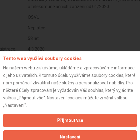
a telekomunikačních zařízení od 01/2020
OSVČ
Neplátce
58 let
istrace:
4.3.2020
Tento web využívá soubory cookies
st:
Na našem webu získáváme, ukládáme a zpracováváme informace
o jeho uživatelích. K tomuto účelu využíváme soubory cookies, které
nám pomáhají zkvalitnit naše služby a personalizovat nabídky. Pro
některé účely zpracování je vyžadován Váš souhlas, který vyjádříte
volbou „Přijmout vše“. Nastavení cookies můžete změnit volbou
„Nastavení“.
Přijmout vše
Nastavení