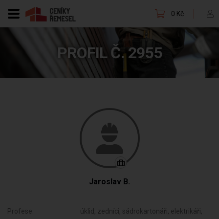
0 Kč
PROFIL Č. 2955
Jaroslav B.
Profese:
úklid, zedníci, sádrokartonáři, elektrikáři,