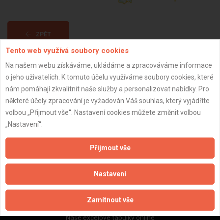
ZPĚT
Tento web využívá soubory cookies
Na našem webu získáváme, ukládáme a zpracováváme informace
Aktualizováno z portálu ARES dne 31.12.2023 14:45:11
o jeho uživatelích. K tomuto účelu využíváme soubory cookies, které
nám pomáhají zkvalitnit naše služby a personalizovat nabídky. Pro
některé účely zpracování je vyžadován Váš souhlas, který vyjádříte
volbou „Přijmout vše“. Nastavení cookies můžete změnit volbou
„Nastavení“.
Důležité informace
Naše firmy a řemeslníci
Přijmout vše
Zpracování a ochrana osobních údajů
Zásady pro používání souborů cookie
Nastavení
Obchodní podmínky (zprostředkování)
Obchodní podmínky (rozpočtování)
Zamítnout vše
Reference
Naše excelové tabulky online