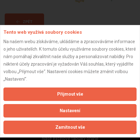
ZPĚT
Tento web využívá soubory cookies
Na našem webu získáváme, ukládáme a zpracováváme informace
Aktualizováno z portálu ARES dne 02.12.2025 05:00:02
o jeho uživatelích. K tomuto účelu využíváme soubory cookies, které
nám pomáhají zkvalitnit naše služby a personalizovat nabídky. Pro
některé účely zpracování je vyžadován Váš souhlas, který vyjádříte
volbou „Přijmout vše“. Nastavení cookies můžete změnit volbou
„Nastavení“.
Důležité informace
Naše firmy a řemeslníci
Přijmout vše
Zpracování a ochrana osobních údajů
Zásady pro používání souborů cookie
Nastavení
Obchodní podmínky (zprostředkování)
Obchodní podmínky (rozpočtování)
Zamítnout vše
Reference
Naše excelové tabulky online