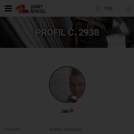
0 Kč
PROFIL Č. 2938
Jan P.
Profese:
zedníci, obkladači