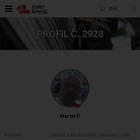
0 Kč
PROFIL Č. 2928
Martin P.
Profese:
zedníci, sádrokartonáři, obkladači, malíři,