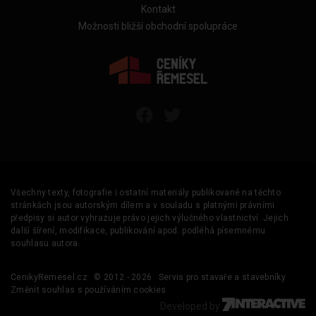
Kontakt
Možnosti bližší obchodní spolupráce
Všechny texty, fotografie i ostatní materiály publikované na těchto
stránkách jsou autorským dílem a v souladu s platnými právními
předpisy si autor vyhrazuje právo jejich výlučného vlastnictví. Jejich
další šíření, modifikace, publikování apod. podléhá písemnému
souhlasu autora.
CenikyRemesel.cz
© 2012 - 2026
Servis pro stavaře a stavebníky
Změnit souhlas s používáním cookies
Developed by