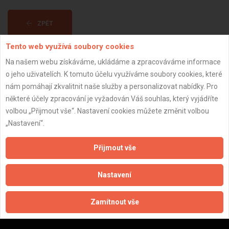
ZPĚT
Tento web využívá soubory cookies
Aktualizováno z portálu ARES dne 30.12.2023 20:45:07
Na našem webu získáváme, ukládáme a zpracováváme informace
o jeho uživatelích. K tomuto účelu využíváme soubory cookies, které
nám pomáhají zkvalitnit naše služby a personalizovat nabídky. Pro
některé účely zpracování je vyžadován Váš souhlas, který vyjádříte
volbou „Přijmout vše“. Nastavení cookies můžete změnit volbou
Důležité informace
„Nastavení“.
Naše firmy a řemeslníci
Přijmout vše
Zpracování a ochrana osobních údajů
Zásady pro používání souborů cookie
Nastavení
Obchodní podmínky (zprostředkování)
Obchodní podmínky (rozpočtování)
Zamítnout vše
Reference
Naše excelové tabulky online