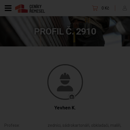
0 Kč
PROFIL Č. 2910
Yevhen K.
Profese:
zedníci, sádrokartonáři, obkladači, malíři,