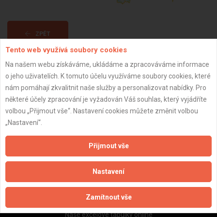
ZPĚT
Tento web využívá soubory cookies
Na našem webu získáváme, ukládáme a zpracováváme informace
Aktualizováno z portálu ARES dne 28.12.2023 22:45:09
o jeho uživatelích. K tomuto účelu využíváme soubory cookies, které
nám pomáhají zkvalitnit naše služby a personalizovat nabídky. Pro
některé účely zpracování je vyžadován Váš souhlas, který vyjádříte
volbou „Přijmout vše“. Nastavení cookies můžete změnit volbou
„Nastavení“.
Důležité informace
Naše firmy a řemeslníci
Přijmout vše
Zpracování a ochrana osobních údajů
Zásady pro používání souborů cookie
Nastavení
Obchodní podmínky (zprostředkování)
Obchodní podmínky (rozpočtování)
Zamítnout vše
Reference
Naše excelové tabulky online